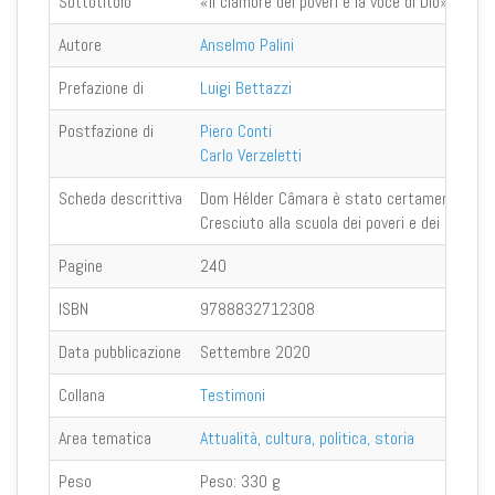
Sottotitolo
«Il clamore dei poveri è la voce di Dio»
Autore
Anselmo Palini
Prefazione di
Luigi Bettazzi
Postfazione di
Piero Conti
Carlo Verzeletti
Scheda descrittiva
Dom Hélder Câmara è stato certamente una del
Cresciuto alla scuola dei poveri e dei persegu
Pagine
240
ISBN
9788832712308
Data pubblicazione
Settembre 2020
Collana
Testimoni
Area tematica
Attualità, cultura, politica, storia
Peso
Peso:
330 g