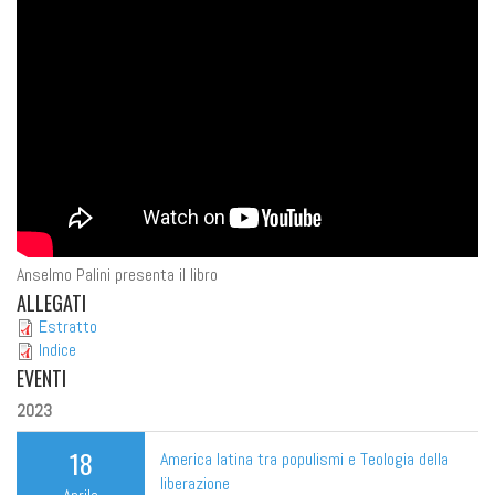
Anselmo Palini presenta il libro
ALLEGATI
Estratto
Indice
EVENTI
2023
18
America latina tra populismi e Teologia della
liberazione