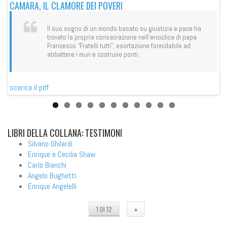
CAMARA, IL CLAMORE DEI POVERI
IL
Il suo sogno di un mondo basato su giustizia e pace ha
trovato la propria consacrazione nell’enciclica di papa
Francesco “Fratelli tutti”, esortazione formidabile ad
abbattere i muri e costruire ponti.
sca
scarica il pdf
LIBRI
DELLA COLLANA: TESTIMONI
Silvano Ghilardi
Enrique e Cecilia Shaw
Carlo Bianchi
Angelo Bughetti
Enrique Angelelli
1 DI 12
»