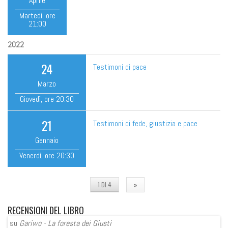
Aprile
Martedì
, ore
21:00
2022
24
Testimoni di pace
Marzo
Giovedì
, ore
20:30
21
Testimoni di fede, giustizia e pace
Gennaio
Venerdì
, ore
20:30
1 DI 4
»
RECENSIONI
DEL LIBRO
su
Gariwo - La foresta dei Giusti
su