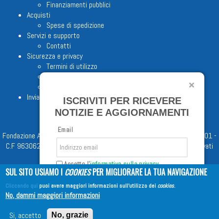
Finanziamenti pubblici
Acquisti
Spese di spedizione
Servizi e supporto
Contatti
Sicurezza e privacy
Termini di utilizzo
Cookie Policy
Note legali
Invia proposta editoriale
ISCRIVITI PER RICEVERE
NOTIZIE E AGGIORNAMENTI
Email
Fondazione Apostolicam Actuositatem ETS © 2023 - P.I. 05398481001 -
C.F 96306220581 - REA 888781 del 23/02/98 - Tutti i diritti riservati
Accetto l'
informativa sulla privacy
SUL SITO USIAMO I
COOKIES
PER MIGLIORARE LA TUA NAVIGAZIONE
Cliccando qui
puoi avere maggiori informazioni sull'utilizzo dei
cookies
.
Iscriviti
No, dammi maggiori informazioni
Copyright © 2026
EDITRICE AVE
| All Rights Reserved
Si, accetto
No, grazie