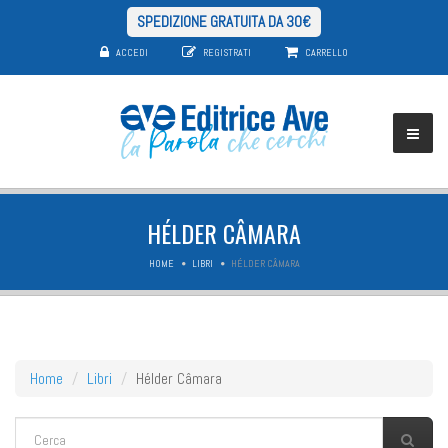
SPEDIZIONE GRATUITA DA 30€
ACCEDI
REGISTRATI
CARRELLO
HÉLDER CÂMARA
HOME
LIBRI
HÉLDER CÂMARA
Home
Libri
Hélder Câmara
FORM DI RICERCA
Cerca