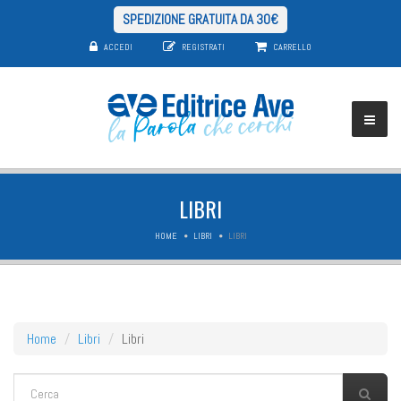
SPEDIZIONE GRATUITA DA 30€
ACCEDI
REGISTRATI
CARRELLO
LIBRI
HOME
LIBRI
LIBRI
Home
Libri
Libri
FORM DI RICERCA
Cerca