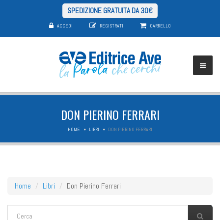
SPEDIZIONE GRATUITA DA 30€
ACCEDI
REGISTRATI
CARRELLO
DON PIERINO FERRARI
HOME
LIBRI
DON PIERINO FERRARI
Home
Libri
Don Pierino Ferrari
FORM DI RICERCA
Cerca