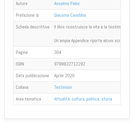
Autore
Anselmo Palini
Prefazione di
Giacomo Canobbio
Scheda descrittiva
Il libro ricostruisce la vita e la testimonianz
Un’ampia Appendice riporta alcuni scritti di d
Pagine
304
ISBN
9788832712292
Data pubblicazione
Aprile 2020
Collana
Testimoni
Area tematica
Attualità, cultura, politica, storia