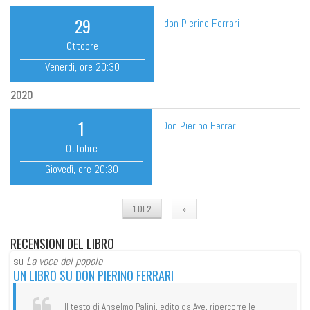
29
don Pierino Ferrari
Ottobre
Venerdì
, ore
20:30
2020
1
Don Pierino Ferrari
Ottobre
Giovedì
, ore
20:30
1 DI 2
»
RECENSIONI
DEL LIBRO
su
La voce del popolo
su
UN LIBRO SU DON PIERINO FERRARI
DO
CI
Il testo di Anselmo Palini, edito da Ave, ripercorre le