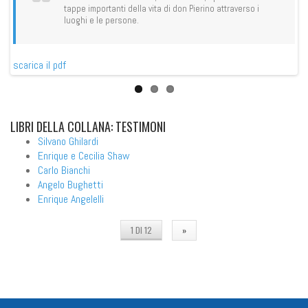
tappe importanti della vita di don Pierino attraverso i
luoghi e le persone.
scarica il pdf
sca
LIBRI
DELLA COLLANA: TESTIMONI
Silvano Ghilardi
Enrique e Cecilia Shaw
Carlo Bianchi
Angelo Bughetti
Enrique Angelelli
1 DI 12
»