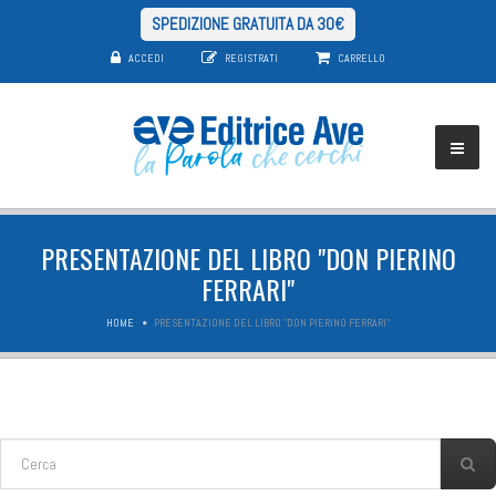
SPEDIZIONE GRATUITA DA 30€
ACCEDI
REGISTRATI
CARRELLO
PRESENTAZIONE DEL LIBRO "DON PIERINO
FERRARI"
HOME
PRESENTAZIONE DEL LIBRO "DON PIERINO FERRARI"
FORM DI RICERCA
Cerca