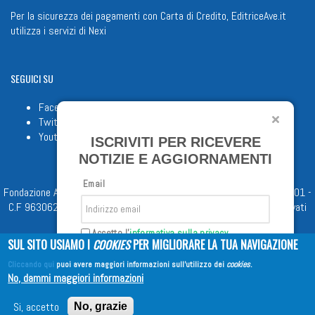
Per la sicurezza dei pagamenti con Carta di Credito, EditriceAve.it
utilizza i servizi di
Nexi
SEGUICI
SU
Facebook
Twitter
Youtube
ISCRIVITI PER RICEVERE
NOTIZIE E AGGIORNAMENTI
Email
Fondazione Apostolicam Actuositatem ETS © 2023 - P.I. 05398481001 -
C.F 96306220581 - REA 888781 del 23/02/98 - Tutti i diritti riservati
Accetto l'
informativa sulla privacy
SUL SITO USIAMO I
COOKIES
PER MIGLIORARE LA TUA NAVIGAZIONE
Cliccando qui
puoi avere maggiori informazioni sull'utilizzo dei
cookies
.
Iscriviti
No, dammi maggiori informazioni
Copyright © 2026
EDITRICE AVE
| All Rights Reserved
Si, accetto
No, grazie