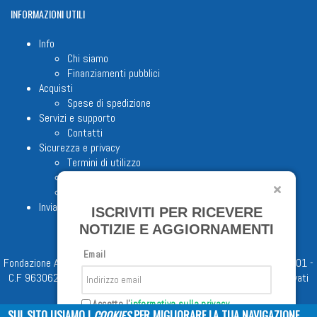
INFORMAZIONI
UTILI
Info
Chi siamo
Finanziamenti pubblici
Acquisti
Spese di spedizione
Servizi e supporto
Contatti
Sicurezza e privacy
Termini di utilizzo
Cookie Policy
Note legali
Invia proposta editoriale
ISCRIVITI PER RICEVERE
NOTIZIE E AGGIORNAMENTI
Email
Fondazione Apostolicam Actuositatem ETS © 2023 - P.I. 05398481001 -
C.F 96306220581 - REA 888781 del 23/02/98 - Tutti i diritti riservati
Accetto l'
informativa sulla privacy
SUL SITO USIAMO I
COOKIES
PER MIGLIORARE LA TUA NAVIGAZIONE