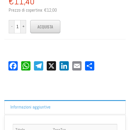
€11,40
Prezzo di copertina:
€12,00
Facebook
WhatsApp
Telegram
X
LinkedIn
Email
Share
Informazioni aggiuntive
Titolo
ZeroTre