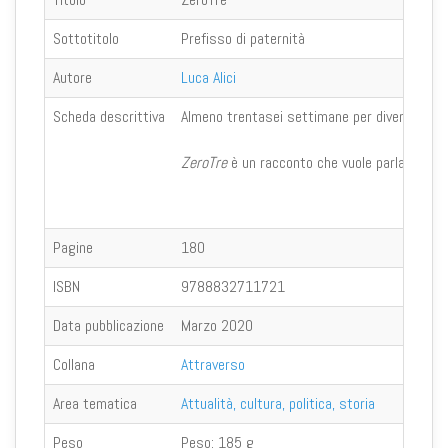
Sottotitolo
Prefisso di paternità
Autore
Luca Alici
Scheda descrittiva
Almeno trentasei settimane per diventare madre
ZeroTre
è un racconto che vuole parlare a tutti
Pagine
180
ISBN
9788832711721
Data pubblicazione
Marzo 2020
Collana
Attraverso
Area tematica
Attualità, cultura, politica, storia
Peso
Peso:
185 g