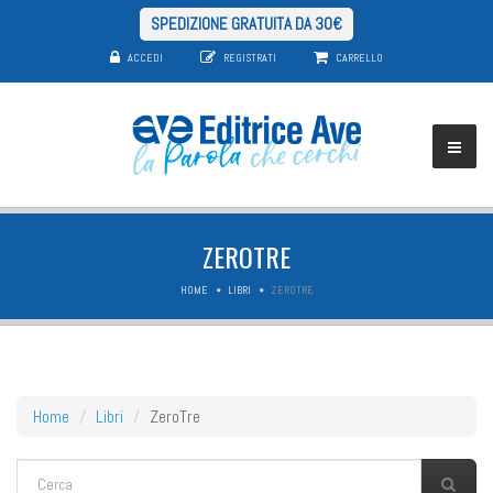
SPEDIZIONE GRATUITA DA 30€
ACCEDI
REGISTRATI
CARRELLO
ZEROTRE
HOME
LIBRI
ZEROTRE
Home
Libri
ZeroTre
FORM DI RICERCA
Cerca