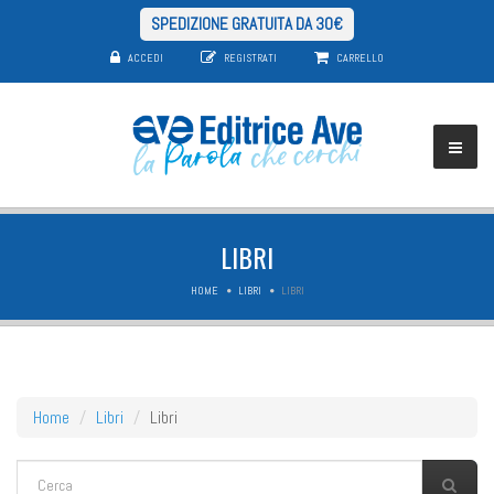
SPEDIZIONE GRATUITA DA 30€
ACCEDI
REGISTRATI
CARRELLO
LIBRI
HOME
LIBRI
LIBRI
Home
Libri
Libri
FORM DI RICERCA
Cerca