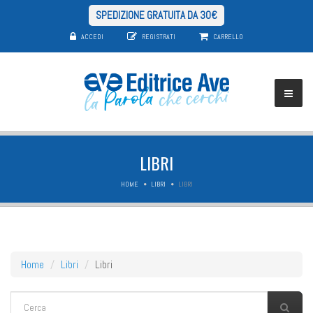
SPEDIZIONE GRATUITA DA 30€
ACCEDI
REGISTRATI
CARRELLO
LIBRI
HOME
LIBRI
LIBRI
Home
Libri
Libri
FORM DI RICERCA
Cerca