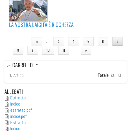
LA VOSTRA LAICITÀ È RICCHEZZA
PAGINE
…
«
3
4
5
6
7
…
8
9
10
11
»
CARRELLO
0
Articoli
Totale:
€0,00
ALLEGATI
Estratto
Indice
estratto.pdf
indice.pdf
Estratto
Indice