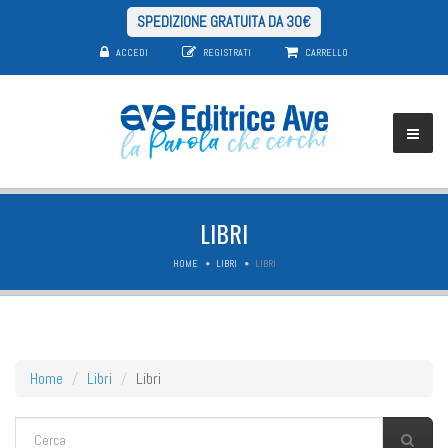
SPEDIZIONE GRATUITA DA 30€
ACCEDI
REGISTRATI
CARRELLO
LIBRI
HOME
LIBRI
LIBRI
Home
Libri
Libri
FORM DI RICERCA
Cerca