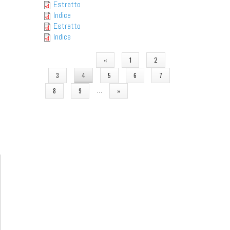
Estratto
Indice
Estratto
Indice
PAGINE
«
1
2
3
4
5
6
7
…
8
9
»