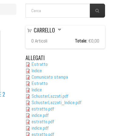
FORM DI RICERCA
Cerca
CARRELLO
0
Articoli
Totale:
€0,00
ALLEGATI
Estratto
Indice
Comunicato stampa
Estratto
Indice
E 2
SchusterLazzati.pdf
SchusterLazzati_Indice.pdf
estratto.pdf
indice.pdf
estratto.pdf
indice.pdf
estratto.pdf