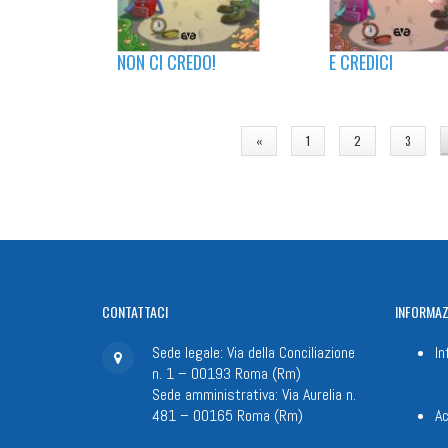
NON CI CREDO!
E CREDICI
PAGINE
«
1
2
3
CONTATTACI
INFORMAZ
Sede legale: Via della Conciliazione
In
n. 1 – 00193 Roma (Rm)
Sede amministrativa: Via Aurelia n.
481 – 00165 Roma (Rm)
Ac