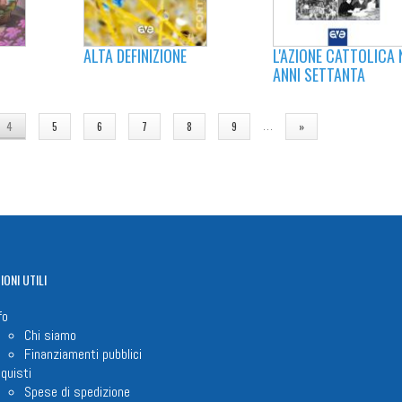
ALTA DEFINIZIONE
L'AZIONE CATTOLICA 
ANNI SETTANTA
…
4
5
6
7
8
9
»
IONI
UTILI
fo
Chi siamo
Finanziamenti pubblici
quisti
Spese di spedizione