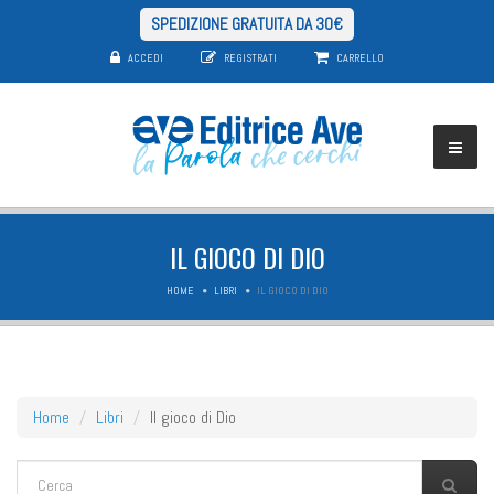
SPEDIZIONE GRATUITA DA 30€
ACCEDI
REGISTRATI
CARRELLO
IL GIOCO DI DIO
HOME
LIBRI
IL GIOCO DI DIO
Home
Libri
Il gioco di Dio
FORM DI RICERCA
Cerca