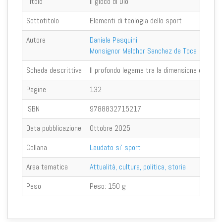
Titolo
Il gioco di Dio
Sottotitolo
Elementi di teologia dello sport
Autore
Daniele Pasquini
Monsignor Melchor Sanchez de Toca
Scheda descrittiva
Il profondo legame tra la dimensione divina e 
Pagine
132
ISBN
9788832715217
Data pubblicazione
Ottobre 2025
Collana
Laudato si' sport
Area tematica
Attualità, cultura, politica, storia
Peso
Peso:
150 g