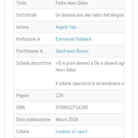
Titolo
Padre Henri Didon
Sottotitolo
Un domenicano alle radici dell'olimpismo
Autore
Angela Teja
Prefazione di
Emmanuel Gobiliard
Postfazione di
Gianfranco Ravasi
Scheda descrittiva
«Si è primi davanti a Dio e davanti agli uomin
Henri Didon
Il volume ripercorre la straordinaria vicenda 
Pagine
128
ISBN
9788832714289
Data pubblicazione
Marzo 2024
Collana
Laudato si' sport