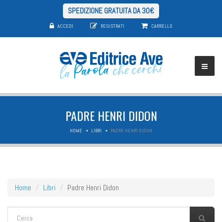
SPEDIZIONE GRATUITA DA 30€
ACCEDI
REGISTRATI
CARRELLO
PADRE HENRI DIDON
HOME
LIBRI
PADRE HENRI DIDON
Home
Libri
Padre Henri Didon
FORM DI RICERCA
Cerca