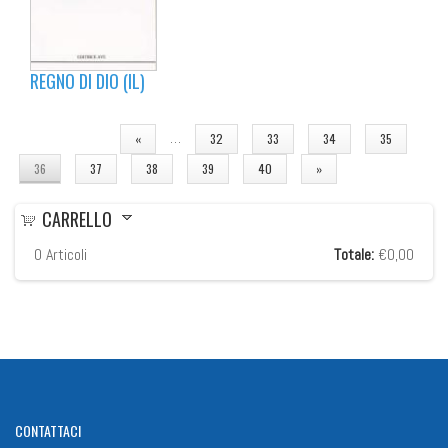
REGNO DI DIO (IL)
PAGINE
…
«
32
33
34
35
36
37
38
39
40
»
CARRELLO
0
Articoli
Totale:
€0,00
CONTATTACI