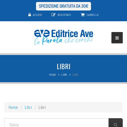
SPEDIZIONE GRATUITA DA 30€
ACCEDI
REGISTRATI
CARRELLO
LIBRI
HOME
LIBRI
LIBRI
Home
Libri
Libri
FORM DI RICERCA
Cerca