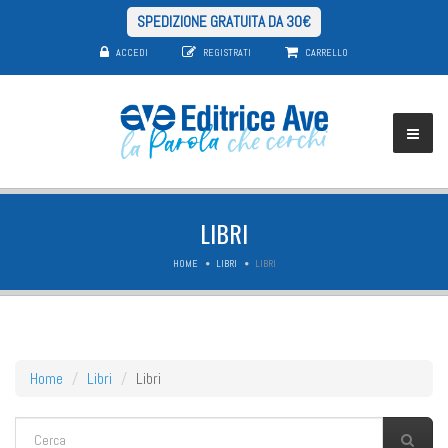
SPEDIZIONE GRATUITA DA 30€
ACCEDI
REGISTRATI
CARRELLO
LIBRI
HOME
LIBRI
LIBRI
Home
Libri
Libri
FORM DI RICERCA
Cerca