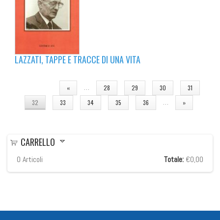
LAZZATI, TAPPE E TRACCE DI UNA VITA
PAGINE
…
«
28
29
30
31
…
32
33
34
35
36
»
CARRELLO
0
Articoli
Totale:
€0,00