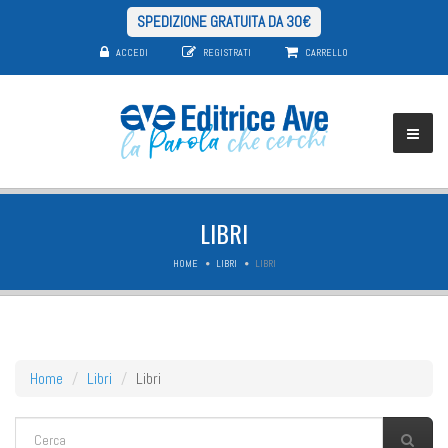
SPEDIZIONE GRATUITA DA 30€
ACCEDI
REGISTRATI
CARRELLO
LIBRI
HOME
LIBRI
LIBRI
Home
Libri
Libri
FORM DI RICERCA
Cerca