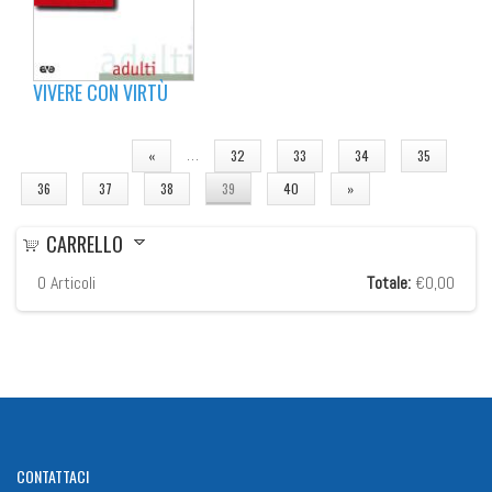
VIVERE CON VIRTÙ
PAGINE
…
«
32
33
34
35
36
37
38
39
40
»
CARRELLO
0
Articoli
Totale:
€0,00
CONTATTACI