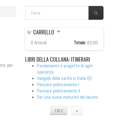
FORM DI RICERCA
Cerca
CARRELLO
0
Articoli
Totale:
€0,00
LIBRI
DELLA COLLANA: ITINERARI
ore, per
Fondamento e progetto di ogni
speranza
Vangelo della carità in Italia (Il)
Pensare politicamente I
Pensare politicamente II
Per una nuova maturità del laicato
1 DI 2
»