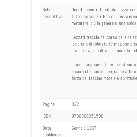
Scheda
Questi incontri tenuti da Lazzati co
descrittiva
tutto particolari. Non solo essi era
maturare, più in generale, una salda
Lazzati traccia nel corso delle relaz
itinerario di robusta formazione cris
corporeità, la cultura, l'amore, la fed
Il suo insegnamento era sostenuto d
ancora che con le idee, come afferm
forza del fascino morale e spirituale
Pagine
322
ISBN
9788880651536
Data
Gennaio 1997
pubblicazione