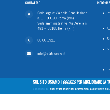
CONTATTACI
INFORMAZ
Sede legale: Via della Conciliazione
In
n. 1 – 00193 Roma (Rm)
Sede amministrativa: Via Aurelia n.
481 – 00165 Roma (Rm)
Ac
Se
06 66 1321
Si
info@editriceave.it
In
SUL SITO USIAMO I
COOKIES
PER MIGLIORARE LA T
Fondazione Apostolicam Actuositat
Cliccando qui
puoi avere maggiori informazioni sull'utilizzo dei