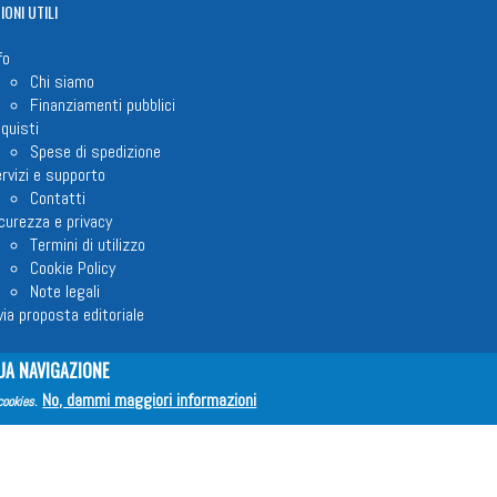
IONI
UTILI
fo
Chi siamo
Finanziamenti pubblici
quisti
Spese di spedizione
rvizi e supporto
Contatti
curezza e privacy
Termini di utilizzo
Cookie Policy
Note legali
via proposta editoriale
UA NAVIGAZIONE
No, dammi maggiori informazioni
em ETS © 2023 - P.I. 05398481001 - C.F 96306220581 - REA 888781 del 23
cookies
.