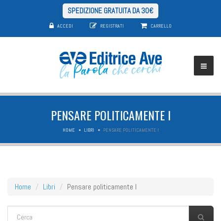
SPEDIZIONE GRATUITA DA 30€
ACCEDI
REGISTRATI
CARRELLO
PENSARE POLITICAMENTE I
HOME
LIBRI
PENSARE POLITICAMENTE I
Home
Libri
Pensare politicamente I
FORM DI RICERCA
Cerca