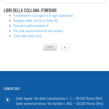
LIBRI
DELLA COLLANA: ITINERARI
Fondamento e progetto di ogni speranza
Vangelo della carità in Italia (Il)
Pensare politicamente II
Per una nuova maturità del laicato
Città dell'uomo (La)
1 DI 2
»
CONTATTACI
Sede legale: Via della Conciliazione n. 1 – 00193 Roma (Rm)
Sede amministrativa: Via Aurelia n. 481 – 00165 Roma (Rm)