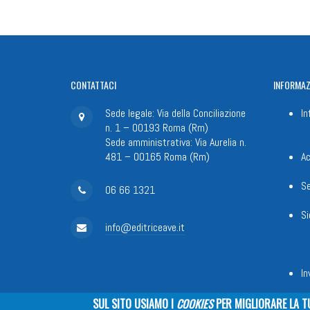
CONTATTACI
INFORMAZ
Sede legale: Via della Conciliazione
In
n. 1 – 00193 Roma (Rm)
Sede amministrativa: Via Aurelia n.
481 – 00165 Roma (Rm)
Ac
Se
06 66 1321
Si
info@editriceave.it
In
SUL SITO USIAMO I
COOKIES
PER MIGLIORARE LA T