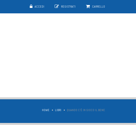
ACCEDI
REGISTRATI
CARRELLO
HOME
LIBRI
QUANDO C'È IN GIOCO IL BENE