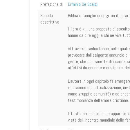
Prefazione di
Erminio De Scalzi
Scheda
Bibbia e famiglie di oggi: un itinerar
descrittiva
Il libro è «... una proposta di ascol
hanno da dire oggi a chi ne viva tut
Attraverso sedici tappe, nelle quali s
provocare dall'esigente annuncio di 
gente, che non smette di incarnarsi n
affettivi da educare e custodire, dei
L'autore in ogni capitolo fa emergere
riflessione e di attualizzazione, in
come gruppi e comunità) e ad andare 
testimonianza dell'amore cristiano.
Il testo, arricchito da un apparato 
vista dell'Incontro mondiale delle fam