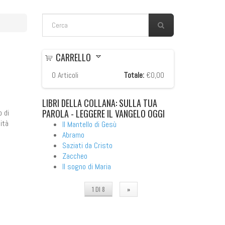
FORM DI RICERCA
Cerca
CARRELLO
0
Articoli
Totale:
€0,00
LIBRI
DELLA COLLANA: SULLA TUA
PAROLA - LEGGERE IL VANGELO OGGI
o di
ità
Il Mantello di Gesù
Abramo
Saziati da Cristo
Zaccheo
Il sogno di Maria
1 DI 8
»