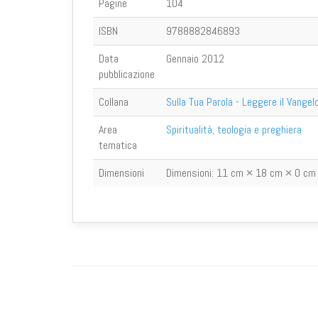
Pagine
104
ISBN
9788882846893
Data
Gennaio 2012
pubblicazione
Collana
Sulla Tua Parola - Leggere il Vangel
Area
Spiritualità, teologia e preghiera
tematica
Dimensioni
Dimensioni:
11 cm × 18 cm × 0 cm