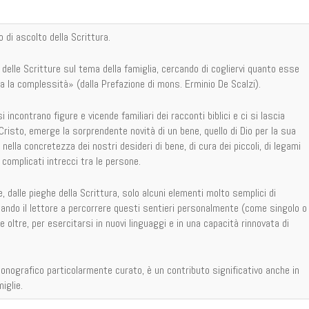
io di ascolto della Scrittura.
to delle Scritture sul tema della famiglia, cercando di cogliervi quanto esse
ta la complessità» (dalla Prefazione di mons. Erminio De Scalzi).
i incontrano figure e vicende familiari dei racconti biblici e ci si lascia
Cristo, emerge la sorprendente novità di un bene, quello di Dio per la sua
ella concretezza dei nostri desideri di bene, di cura dei piccoli, di legami
 complicati intrecci tra le persone.
, dalle pieghe della Scrittura, solo alcuni elementi molto semplici di
vitando il lettore a percorrere questi sentieri personalmente (come singolo o
oltre, per esercitarsi in nuovi linguaggi e in una capacità rinnovata di
iconografico particolarmente curato, è un contributo significativo anche in
iglie.