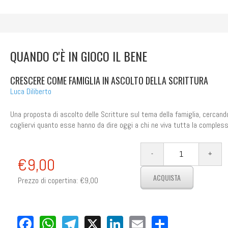
QUANDO C'È IN GIOCO IL BENE
CRESCERE COME FAMIGLIA IN ASCOLTO DELLA SCRITTURA
Luca Diliberto
Una proposta di ascolto delle Scritture sul tema della famiglia, cercand
cogliervi quanto esse hanno da dire oggi a chi ne viva tutta la compless
€9,00
Prezzo di copertina:
€9,00
Facebook
WhatsApp
Telegram
X
LinkedIn
Email
Share