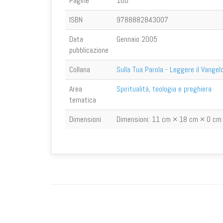
Pagine
160
ISBN
9788882843007
Data
Gennaio 2005
pubblicazione
Collana
Sulla Tua Parola - Leggere il Vangel
Area
Spiritualità, teologia e preghiera
tematica
Dimensioni
Dimensioni:
11 cm × 18 cm × 0 cm