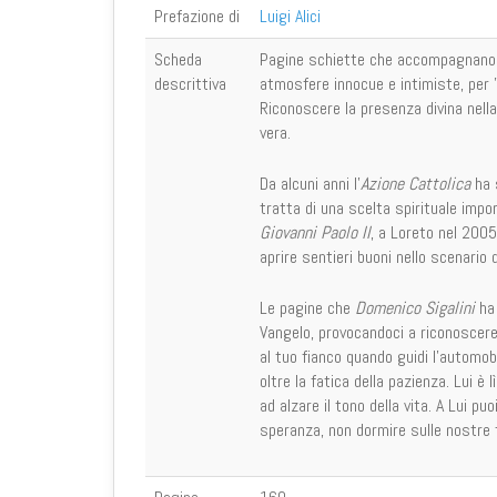
Prefazione di
Luigi Alici
Scheda
Pagine schiette che accompagnano t
descrittiva
atmosfere innocue e intimiste, per "
Riconoscere la presenza divina nella
vera.
Da alcuni anni l'
Azione Cattolica
ha s
tratta di una scelta spirituale impo
Giovanni Paolo II
, a Loreto nel 2005,
aprire sentieri buoni nello scenario d
Le pagine che
Domenico Sigalini
ha 
Vangelo, provocandoci a riconoscere 
al tuo fianco quando guidi l'automobi
oltre la fatica della pazienza. Lui è l
ad alzare il tono della vita. A Lui pu
speranza, non dormire sulle nostre f