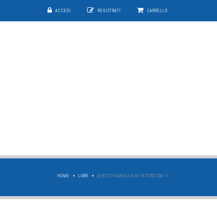
ACCEDI
REGISTRATI
CARRELLO
HOME
LIBRI
QUESTO VANGELO MI INTERESSA! 3