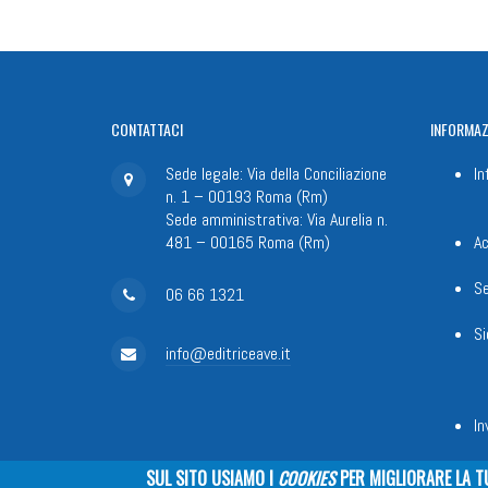
CONTATTACI
INFORMAZ
Sede legale: Via della Conciliazione
In
n. 1 – 00193 Roma (Rm)
Sede amministrativa: Via Aurelia n.
481 – 00165 Roma (Rm)
Ac
Se
06 66 1321
Si
info@editriceave.it
In
SUL SITO USIAMO I
COOKIES
PER MIGLIORARE LA T