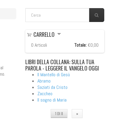
FORM DI RICERCA
Cerca
CARRELLO
0
Articoli
Totale:
€0,00
LIBRI
DELLA COLLANA: SULLA TUA
PAROLA - LEGGERE IL VANGELO OGGI
al
no.
Il Mantello di Gesù
Abramo
Saziati da Cristo
Zaccheo
Il sogno di Maria
1 DI 8
»