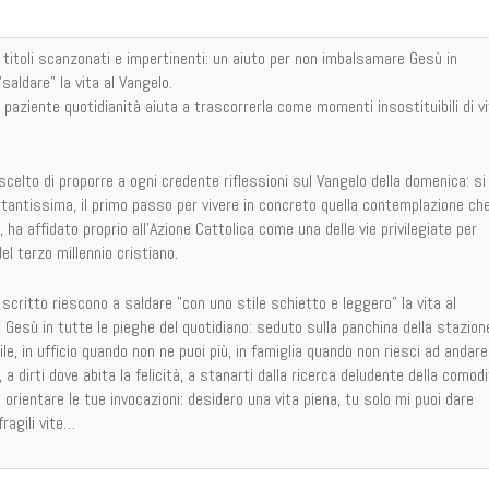
itoli scanzonati e impertinenti: un aiuto per non imbalsamare Gesù in
saldare" la vita al Vangelo.
 paziente quotidianità aiuta a trascorrerla come momenti insostituibili di v
celto di proporre a ogni credente riflessioni sul Vangelo della domenica: si
rtantissima, il primo passo per vivere in concreto quella contemplazione ch
 ha affidato proprio all'Azione Cattolica come una delle vie privilegiate per
el terzo millennio cristiano.
scritto riescono a saldare "con uno stile schietto e leggero" la vita al
Gesù in tutte le pieghe del quotidiano: seduto sulla panchina della stazion
le, in ufficio quando non ne puoi più, in famiglia quando non riesci ad andare
ì, a dirti dove abita la felicità, a stanarti dalla ricerca deludente della comodi
oi orientare le tue invocazioni: desidero una vita piena, tu solo mi puoi dare
ragili vite…