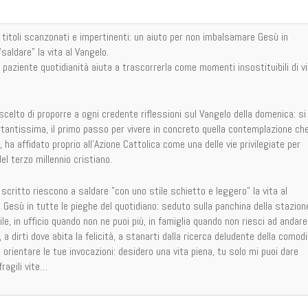
itoli scanzonati e impertinenti: un aiuto per non imbalsamare Gesù in
saldare" la vita al Vangelo.
 paziente quotidianità aiuta a trascorrerla come momenti insostituibili di v
celto di proporre a ogni credente riflessioni sul Vangelo della domenica: si
rtantissima, il primo passo per vivere in concreto quella contemplazione ch
 ha affidato proprio all'Azione Cattolica come una delle vie privilegiate per
el terzo millennio cristiano.
scritto riescono a saldare "con uno stile schietto e leggero" la vita al
Gesù in tutte le pieghe del quotidiano: seduto sulla panchina della stazion
le, in ufficio quando non ne puoi più, in famiglia quando non riesci ad andare
ì, a dirti dove abita la felicità, a stanarti dalla ricerca deludente della comodi
oi orientare le tue invocazioni: desidero una vita piena, tu solo mi puoi dare
ragili vite…