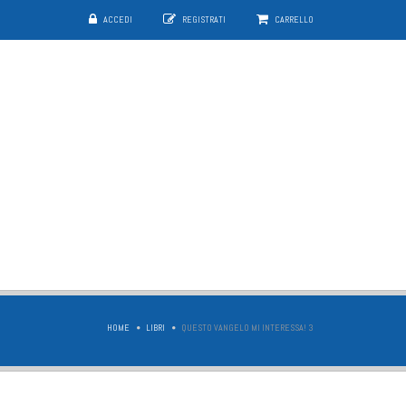
ACCEDI
REGISTRATI
CARRELLO
HOME
LIBRI
QUESTO VANGELO MI INTERESSA! 3