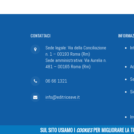
CONTATTACI
INFORMAZ
Sede legale: Via della Conciliazione
In
n. 1 – 00193 Roma (Rm)
Sede amministrativa: Via Aurelia n.
481 – 00165 Roma (Rm)
Ac
Se
06 66 1321
Si
info@editriceave.it
In
SUL SITO USIAMO I
COOKIES
PER MIGLIORARE LA T