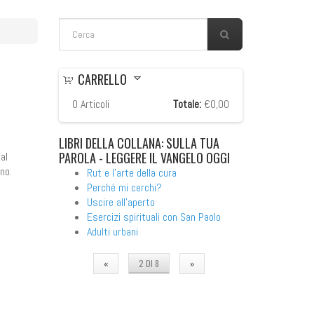
FORM DI RICERCA
Cerca
CARRELLO
0
Articoli
Totale:
€0,00
LIBRI
DELLA COLLANA: SULLA TUA
PAROLA - LEGGERE IL VANGELO OGGI
al
no.
Rut e l'arte della cura
Perché mi cerchi?
Uscire all'aperto
Esercizi spirituali con San Paolo
Adulti urbani
«
2 DI 8
»