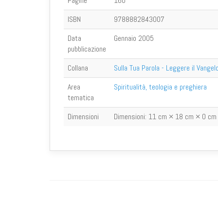
Pagine
160
ISBN
9788882843007
Data
Gennaio 2005
pubblicazione
Collana
Sulla Tua Parola - Leggere il Vangel
Area
Spiritualità, teologia e preghiera
tematica
Dimensioni
Dimensioni:
11 cm × 18 cm × 0 cm