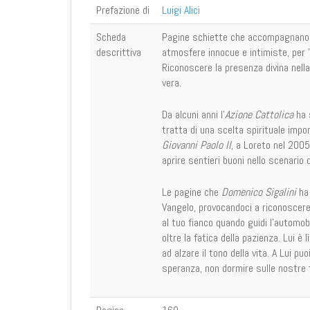
Prefazione di
Luigi Alici
Scheda
Pagine schiette che accompagnano t
descrittiva
atmosfere innocue e intimiste, per "
Riconoscere la presenza divina nella
vera.
Da alcuni anni l'
Azione Cattolica
ha s
tratta di una scelta spirituale impo
Giovanni Paolo II
, a Loreto nel 2005,
aprire sentieri buoni nello scenario d
Le pagine che
Domenico Sigalini
ha 
Vangelo, provocandoci a riconoscere 
al tuo fianco quando guidi l'automobi
oltre la fatica della pazienza. Lui è l
ad alzare il tono della vita. A Lui pu
speranza, non dormire sulle nostre f