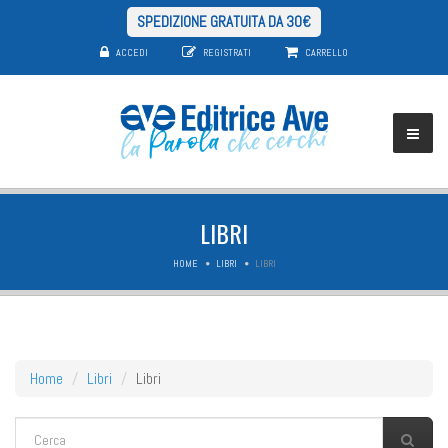
SPEDIZIONE GRATUITA DA 30€
ACCEDI
REGISTRATI
CARRELLO
LIBRI
HOME
LIBRI
LIBRI
Home
Libri
Libri
FORM DI RICERCA
Cerca