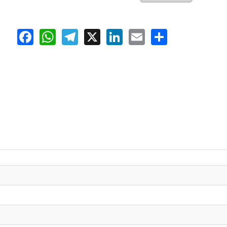
Facebook
WhatsApp
Telegram
X
LinkedIn
Email
Share