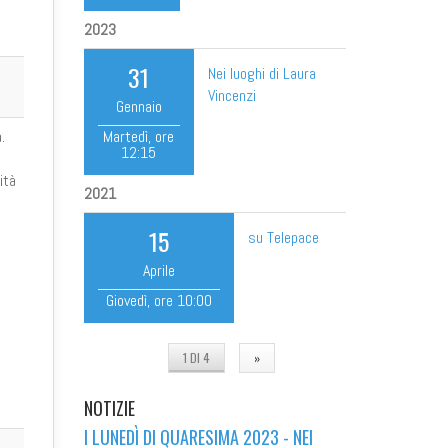
2023
31
Nei luoghi di Laura
Vincenzi
Gennaio
Martedì
, ore
.
12:15
ità
2021
15
su Telepace
Aprile
Giovedì
, ore
10:00
1 DI 4
»
NOTIZIE
I LUNEDÌ DI QUARESIMA 2023 - NEI