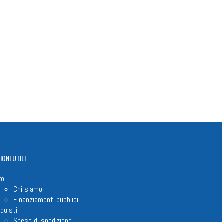
IONI
UTILI
fo
Chi siamo
Finanziamenti pubblici
quisti
Spese di spedizione