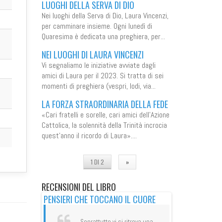
LUOGHI DELLA SERVA DI DIO
Nei luoghi della Serva di Dio, Laura Vincenzi,
per camminare insieme. Ogni lunedì di
Quaresima è dedicata una preghiera, per...
NEI LUOGHI DI LAURA VINCENZI
Vi segnaliamo le iniziative avviate dagli
amici di Laura per il 2023. Si tratta di sei
momenti di preghiera (vespri, lodi, via...
LA FORZA STRAORDINARIA DELLA FEDE
«Cari fratelli e sorelle, cari amici dell’Azione
Cattolica, la solennità della Trinità incrocia
quest’anno il ricordo di Laura»....
1 DI 2
»
RECENSIONI
DEL LIBRO
PENSIERI CHE TOCCANO IL CUORE
cchio
su
Messaggero di
ORE DEI
LETTERE DI UNA
Soprattutto vi si ritrova una