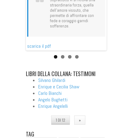
straordinaria forza, quella
Pagin
dell'amore vissuto, che
cuore
ove, Laura
permette di affrontare con
dramm
a nella
fede e coraggio garndi
sono 
 ha
sofferenze.
r i doni
a colpito il
nesi,
scarica il pdf
gi.
scarica il pdf
LIBRI
DELLA COLLANA: TESTIMONI
Silvano Ghilardi
Enrique e Cecilia Shaw
Carlo Bianchi
Angelo Bughetti
Enrique Angelelli
1 DI 12
»
TAG