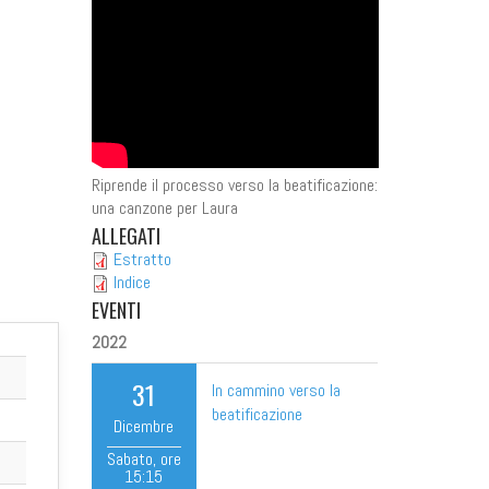
Riprende il processo verso la beatificazione:
una canzone per Laura
ALLEGATI
Estratto
Indice
EVENTI
2022
31
In cammino verso la
beatificazione
Dicembre
Sabato
, ore
15:15