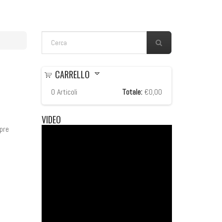
FORM DI RICERCA
Cerca
CARRELLO
0
Articoli
Totale:
€0,00
VIDEO
pre