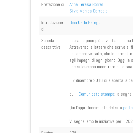
Prefazione di
Anna Teresa Borrelli
Silvia Monica Correale
Introduzione
Gian Carlo Perego
di
Scheda
Laura ha poco più di vent’anni, ama
descrittiva
Attraverso le lettere che scrive al fi
dell’amore vissuto, che le permette
agli impegni di ogni giorno. Oggi la
che si lasciano incontrare dalla sua 
Il 7 dicembre 2016 si è aperta la ca
qui il
Comunicato stampa
; la segna
Qui l'approfondimento del sito
parli
Vi segnaliamo le iniziative per il 202
Pagine
176