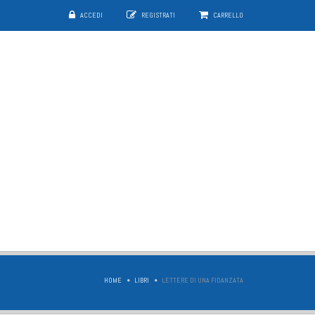
ACCEDI
REGISTRATI
CARRELLO
HOME
LIBRI
LETTERE DI UNA FIDANZATA