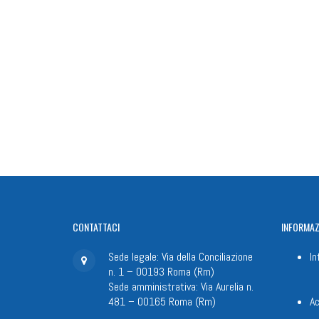
CONTATTACI
INFORMAZ
Sede legale: Via della Conciliazione
In
n. 1 – 00193 Roma (Rm)
Sede amministrativa: Via Aurelia n.
481 – 00165 Roma (Rm)
Ac