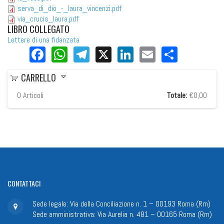
serva_di_dio_-_laura_vincenzi.pdf
via_crucis_laura.pdf
LIBRO COLLEGATO
Lettere di una fidanzata
Facebook
WhatsApp
Telegram
X
LinkedIn
Email
Share
CARRELLO
0
Articoli
Totale:
€0,00
CONTATTACI
Sede legale: Via della Conciliazione n. 1 – 00193 Roma (Rm)
Sede amministrativa: Via Aurelia n. 481 – 00165 Roma (Rm)