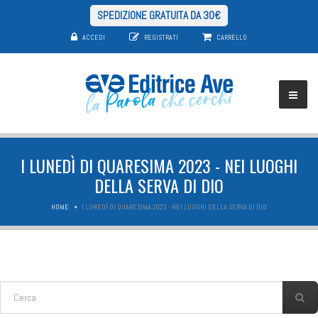
SPEDIZIONE GRATUITA DA 30€
ACCEDI
REGISTRATI
CARRELLO
I LUNEDÌ DI QUARESIMA 2023 - NEI LUOGHI
DELLA SERVA DI DIO
HOME
I LUNEDÌ DI QUARESIMA 2023 - NEI LUOGHI DELLA SERVA DI DIO
FORM DI RICERCA
Cerca