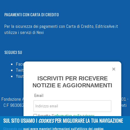
PAGAMENTI
CON CARTA DI CREDITO
Per la sicurezza dei pagamenti con Carta di Credito, EditriceAve.it
utilizza i servizi di
Nexi
SEGUICI
SU
Facebook
Twitter
Youtube
ISCRIVITI PER RICEVERE
NOTIZIE E AGGIORNAMENTI
Email
Fondazione Apostolicam Actuositatem ETS © 2023 - P.I. 05398481001 -
C.F 96306220581 - REA 888781 del 23/02/98 - Tutti i diritti riservati
Accetto l'
informativa sulla privacy
SUL SITO USIAMO I
COOKIES
PER MIGLIORARE LA TUA NAVIGAZIONE
Cliccando qui
puoi avere maggiori informazioni sull'utilizzo dei
cookies
.
Iscriviti