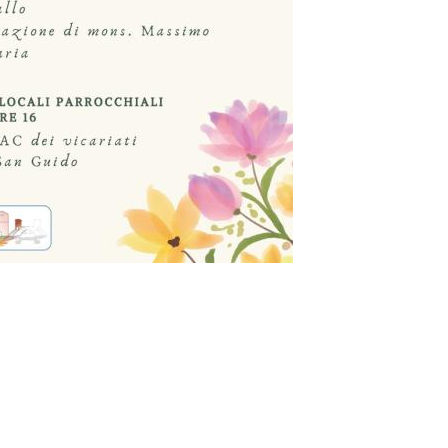
n
il
Share