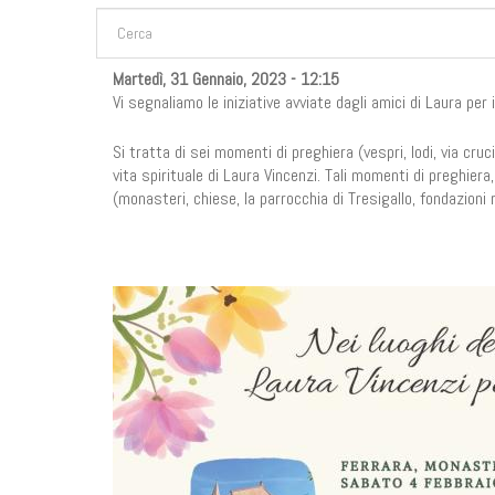
FORM DI RICERCA
Cerca
Martedì, 31 Gennaio, 2023 - 12:15
Vi segnaliamo le iniziative avviate dagli amici di Laura per 
Si tratta di sei momenti di preghiera (vespri, lodi, via c
vita spirituale di Laura Vincenzi. Tali momenti di preghier
(monasteri, chiese, la parrocchia di Tresigallo, fondazioni