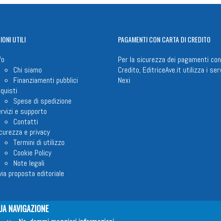
IONI
UTILI
PAGAMENTI
CON CARTA DI CREDITO
fo
Per la sicurezza dei pagamenti con
Chi siamo
Credito, EditriceAve.it utilizza i serv
Finanziamenti pubblici
Nexi
quisti
Spese di spedizione
rvizi e supporto
Contatti
curezza e privacy
Termini di utilizzo
Cookie Policy
Note legali
via proposta editoriale
UA NAVIGAZIONE
em ETS © 2023 - P.I. 05398481001 - C.F 96306220581 - REA 888781 del 23