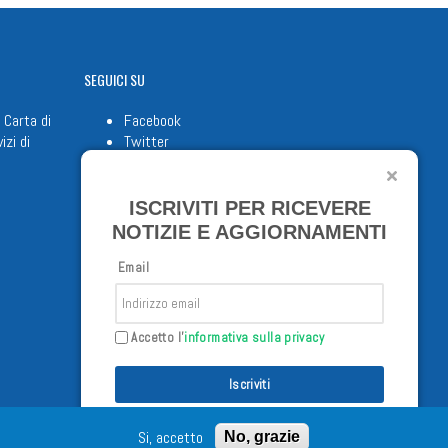
SEGUICI
SU
 Carta di
Facebook
izi di
Twitter
Youtube
ISCRIVITI PER RICEVERE
NOTIZIE E AGGIORNAMENTI
Email
Accetto l'
informativa sulla privacy
Iscriviti
/02/98 - Tutti i diritti riservati
Si, accetto
No, grazie