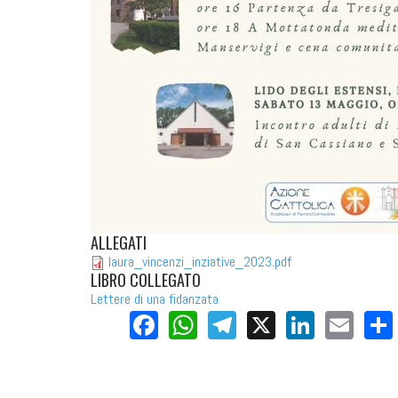
ALLEGATI
laura_vincenzi_inziative_2023.pdf
LIBRO COLLEGATO
Lettere di una fidanzata
Facebook
WhatsApp
Telegram
X
LinkedI
Ema