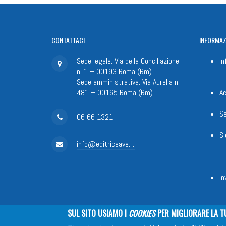
CONTATTACI
INFORMAZ
Sede legale: Via della Conciliazione
In
n. 1 – 00193 Roma (Rm)
Sede amministrativa: Via Aurelia n.
481 – 00165 Roma (Rm)
Ac
Se
06 66 1321
Si
info@editriceave.it
In
SUL SITO USIAMO I
COOKIES
PER MIGLIORARE LA T
Fondazione Apostolicam Actuositat