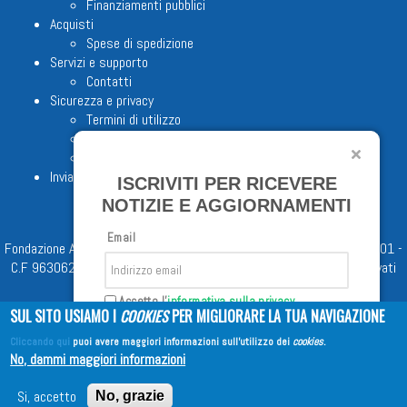
Finanziamenti pubblici
Acquisti
Spese di spedizione
Servizi e supporto
Contatti
Sicurezza e privacy
Termini di utilizzo
Cookie Policy
Note legali
Invia proposta editoriale
ISCRIVITI PER RICEVERE
NOTIZIE E AGGIORNAMENTI
Email
Fondazione Apostolicam Actuositatem ETS © 2023 - P.I. 05398481001 -
C.F 96306220581 - REA 888781 del 23/02/98 - Tutti i diritti riservati
Accetto l'
informativa sulla privacy
SUL SITO USIAMO I
COOKIES
PER MIGLIORARE LA TUA NAVIGAZIONE
Cliccando qui
puoi avere maggiori informazioni sull'utilizzo dei
cookies
.
Iscriviti
No, dammi maggiori informazioni
Copyright © 2026
EDITRICE AVE
| All Rights Reserved
Si, accetto
No, grazie