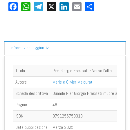
Facebook
WhatsApp
Telegram
X
LinkedIn
Email
Share
Informazioni aggiuntive
Titolo
Pier Giorgio Frassati - Verso l'alto
Autore
Marie e Olivier Malcurat
Scheda descrittiva
Quando Pier Giorgio Frassati muore all'età di
Pagine
48
ISBN
9791256750313
Data pubblicazione
Marzo 2025