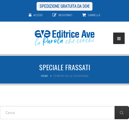
SPEDIZIONE GRATUITA DA 30€
ACCEDI
REGISTRATI
CARRELLO
SPECIALE FRASSATI
HOME
TERMINE DELLA TASSONOMIA
FORM DI RICERCA
Cerca