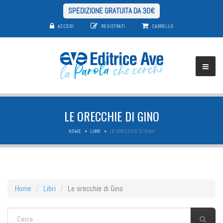
SPEDIZIONE GRATUITA DA 30€
ACCEDI
REGISTRATI
CARRELLO
LE ORECCHIE DI GINO
HOME
LIBRI
LE ORECCHIE DI GINO
Home
Libri
Le orecchie di Gino
FORM DI RICERCA
Cerca