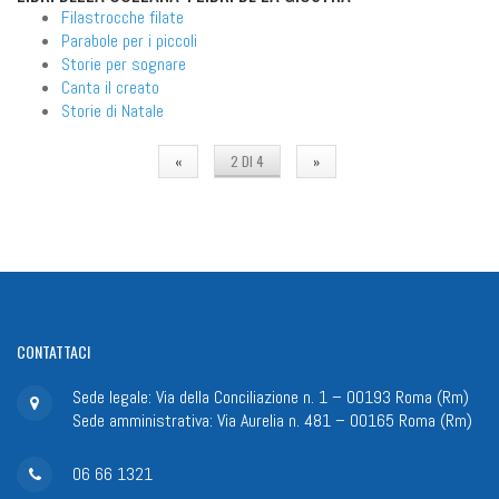
Filastrocche filate
Parabole per i piccoli
Storie per sognare
Canta il creato
Storie di Natale
«
2 DI 4
»
CONTATTACI
Sede legale: Via della Conciliazione n. 1 – 00193 Roma (Rm)
Sede amministrativa: Via Aurelia n. 481 – 00165 Roma (Rm)
06 66 1321