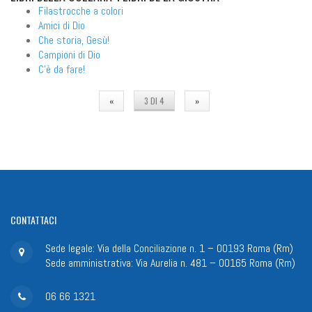
Filastrocche a colori
Amici di Dio
Che storia, Gesù!
Campioni di Dio
C'è da fare!
«
3 DI 4
»
CONTATTACI
Sede legale: Via della Conciliazione n. 1 – 00193 Roma (Rm)
Sede amministrativa: Via Aurelia n. 481 – 00165 Roma (Rm)
06 66 1321