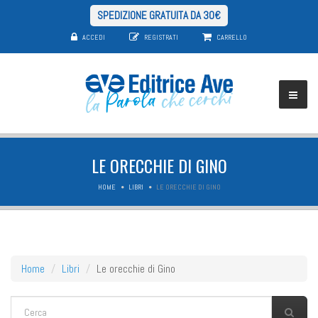
SPEDIZIONE GRATUITA DA 30€
ACCEDI
REGISTRATI
CARRELLO
LE ORECCHIE DI GINO
HOME
LIBRI
LE ORECCHIE DI GINO
Home
Libri
Le orecchie di Gino
FORM DI RICERCA
Cerca