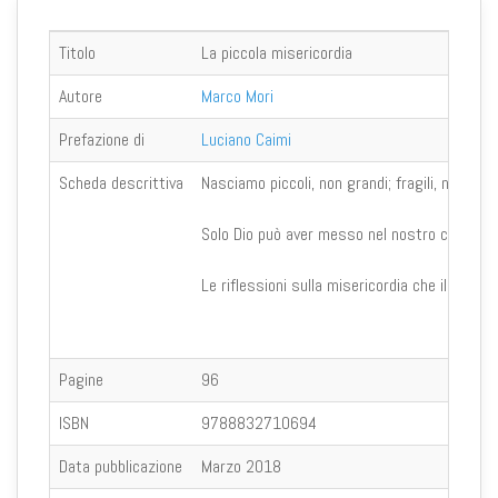
Titolo
La piccola misericordia
Autore
Marco Mori
Prefazione di
Luciano Caimi
Scheda descrittiva
Nasciamo piccoli, non grandi; fragili, non fo
Solo Dio può aver messo nel nostro cuore così
Le riflessioni sulla misericordia che il libro
Pagine
96
ISBN
9788832710694
Data pubblicazione
Marzo 2018