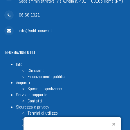
Sede amministrativa: Via Aurelia n. 481 – 00165 Roma (Rm)
06 66 1321
info@editriceave.it
INFORMAZIONI
UTILI
Info
Chi siamo
Finanziamenti pubblici
Acquisti
Spese di spedizione
Servizi e supporto
Contatti
Sicurezza e privacy
Termini di utilizzo
Cookie Policy
Note legali