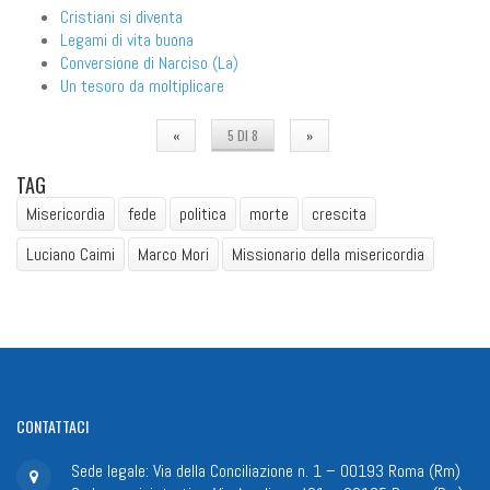
Cristiani si diventa
Legami di vita buona
Conversione di Narciso (La)
Un tesoro da moltiplicare
«
5 DI 8
»
TAG
Misericordia
fede
politica
morte
crescita
Luciano Caimi
Marco Mori
Missionario della misericordia
CONTATTACI
Sede legale: Via della Conciliazione n. 1 – 00193 Roma (Rm)