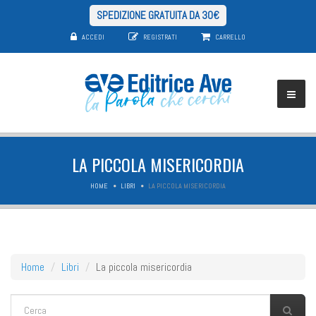
SPEDIZIONE GRATUITA DA 30€
ACCEDI
REGISTRATI
CARRELLO
LA PICCOLA MISERICORDIA
HOME
LIBRI
LA PICCOLA MISERICORDIA
Home
Libri
La piccola misericordia
FORM DI RICERCA
Cerca