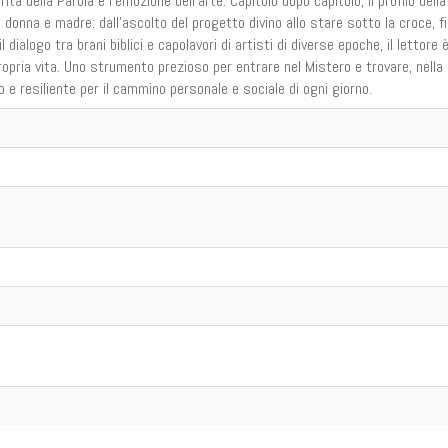
rità della Parola e l’emozione dell’arte. Capitolo dopo capitolo, il profilo della
onna e madre: dall’ascolto del progetto divino allo stare sotto la croce, f
 dialogo tra brani biblici e capolavori di artisti di diverse epoche, il lettore 
propria vita. Uno strumento prezioso per entrare nel Mistero e trovare, nella
o e resiliente per il cammino personale e sociale di ogni giorno.