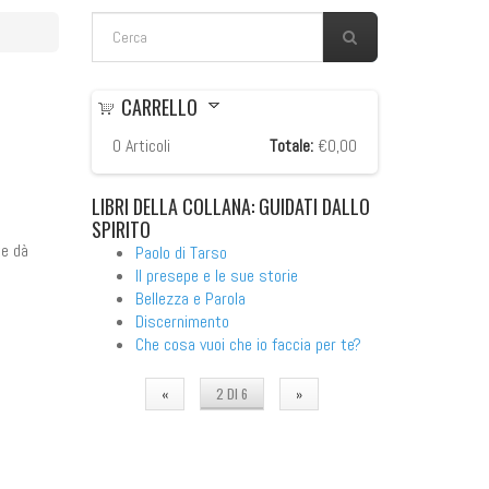
FORM DI RICERCA
Cerca
CARRELLO
0
Articoli
Totale:
€0,00
LIBRI
DELLA COLLANA: GUIDATI DALLO
SPIRITO
te dà
Paolo di Tarso
Il presepe e le sue storie
Bellezza e Parola
Discernimento
Che cosa vuoi che io faccia per te?
«
2 DI 6
»