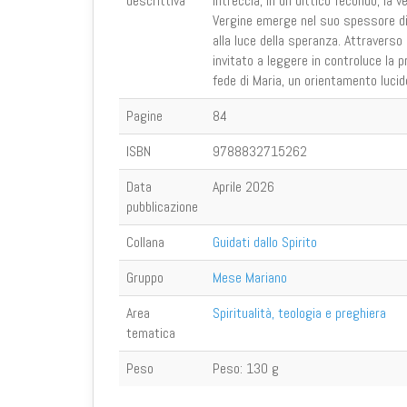
descrittiva
intreccia, in un dittico fecondo, la ve
Vergine emerge nel suo spessore di d
alla luce della speranza. Attraverso il
invitato a leggere in controluce la 
fede di Maria, un orientamento lucid
Pagine
84
ISBN
9788832715262
Data
Aprile 2026
pubblicazione
Collana
Guidati dallo Spirito
Gruppo
Mese Mariano
Area
Spiritualità, teologia e preghiera
tematica
Peso
Peso:
130 g