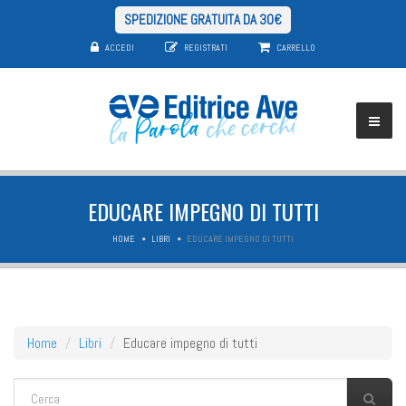
SPEDIZIONE GRATUITA DA 30€
ACCEDI
REGISTRATI
CARRELLO
EDUCARE IMPEGNO DI TUTTI
HOME
LIBRI
EDUCARE IMPEGNO DI TUTTI
Home
Libri
Educare impegno di tutti
FORM DI RICERCA
Cerca