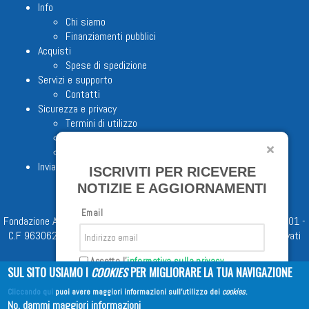
Info
Chi siamo
Finanziamenti pubblici
Acquisti
Spese di spedizione
Servizi e supporto
Contatti
Sicurezza e privacy
Termini di utilizzo
Cookie Policy
Note legali
Invia proposta editoriale
ISCRIVITI PER RICEVERE
NOTIZIE E AGGIORNAMENTI
Email
Fondazione Apostolicam Actuositatem ETS © 2023 - P.I. 05398481001 -
C.F 96306220581 - REA 888781 del 23/02/98 - Tutti i diritti riservati
Accetto l'
informativa sulla privacy
SUL SITO USIAMO I
COOKIES
PER MIGLIORARE LA TUA NAVIGAZIONE
Cliccando qui
puoi avere maggiori informazioni sull'utilizzo dei
cookies
.
Iscriviti
No, dammi maggiori informazioni