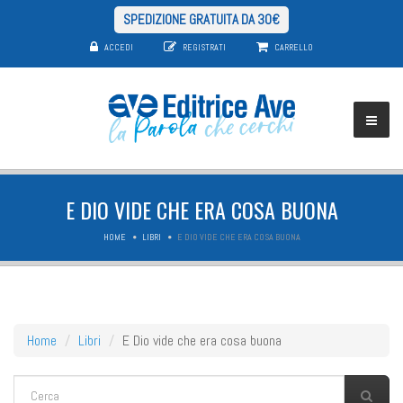
SPEDIZIONE GRATUITA DA 30€
ACCEDI
REGISTRATI
CARRELLO
E DIO VIDE CHE ERA COSA BUONA
HOME
LIBRI
E DIO VIDE CHE ERA COSA BUONA
Home
Libri
E Dio vide che era cosa buona
FORM DI RICERCA
Cerca