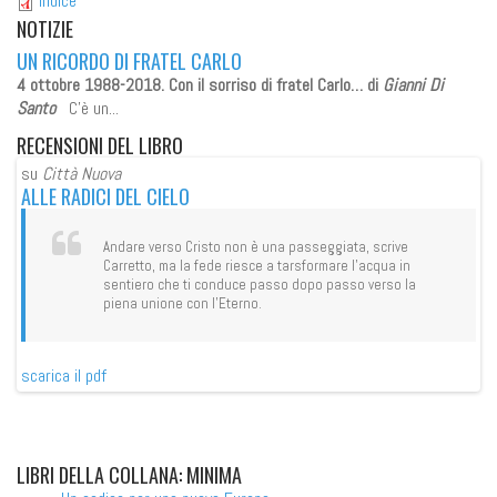
Indice
NOTIZIE
UN RICORDO DI FRATEL CARLO
4 ottobre 1988-2018. Con il sorriso di fratel Carlo…
di
Gianni Di
Santo
C’è un...
RECENSIONI
DEL LIBRO
su
Città Nuova
su
ALLE RADICI DEL CIELO
AL
Andare verso Cristo non è una passeggiata, scrive
Carretto, ma la fede riesce a tarsformare l'acqua in
sentiero che ti conduce passo dopo passo verso la
piena unione con l'Eterno.
scarica il pdf
sca
LIBRI
DELLA COLLANA: MINIMA