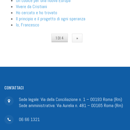
Un codice per una nuova Europa
Vivere da Cristiani
Ho cercato e ho trovato
Il principio e il progetto di ogni speranza
Io, Francesco
1 DI 4
»
CONTATTACI
Sede legale: Via della Conciliazione n. 1 – 00193 Roma (Rm)
Sede amministrativa: Via Aurelia n. 481 – 00165 Roma (Rm)
06 66 1321