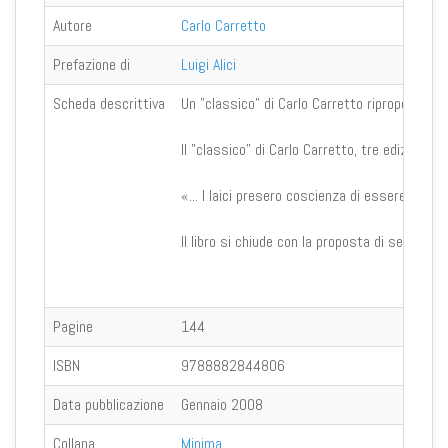
Autore
Carlo Carretto
Prefazione di
Luigi Alici
Scheda descrittiva
Un "classico" di Carlo Carretto riproposto i
Il "classico" di Carlo Carretto, tre edizioni 
«... I laici presero coscienza di essere chies
Il libro si chiude con la proposta di sei picco
Pagine
144
ISBN
9788882844806
Data pubblicazione
Gennaio 2008
Collana
Minima