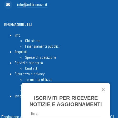
info@editriceave.it
INFORMAZIONI
UTILI
Info
Chi siamo
Finanziamenti pubblici
Acquisti
Spese di spedizione
Servizi e supporto
Contatti
Sicurezza e privacy
Termini di utilizzo
Cookie Policy
Note legali
Invia proposta editoriale
ISCRIVITI PER RICEVERE
NOTIZIE E AGGIORNAMENTI
Email
Fondazione Apostolicam Actuositatem ETS © 2023 - P.I. 05398481001 -