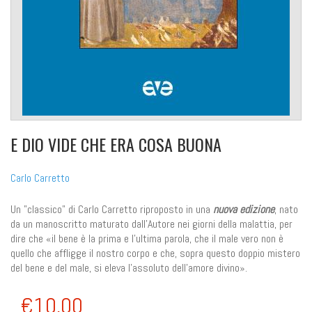
E DIO VIDE CHE ERA COSA BUONA
Carlo Carretto
Un "classico" di Carlo Carretto riproposto in una
nuova edizione
, nato
da un manoscritto maturato dall'Autore nei giorni della malattia, per
dire che «il bene è la prima e l'ultima parola, che il male vero non è
quello che affligge il nostro corpo e che, sopra questo doppio mistero
del bene e del male, si eleva l'assoluto dell'amore divino».
€10,00