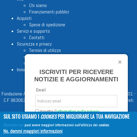
Chi siamo
Finanziamenti pubblici
Acquisti
Spese di spedizione
Servizi e supporto
Contatti
Sicurezza e privacy
Termini di utilizzo
Cookie Policy
Note legali
Invia proposta editoriale
ISCRIVITI PER RICEVERE
NOTIZIE E AGGIORNAMENTI
Email
Fondazione Apostolicam Actuositatem ETS © 2023 - P.I. 05398481001 -
C.F 96306220581 - REA 888781 del 23/02/98 - Tutti i diritti riservati
Accetto l'
informativa sulla privacy
SUL SITO USIAMO I
COOKIES
PER MIGLIORARE LA TUA NAVIGAZIONE
Cliccando qui
puoi avere maggiori informazioni sull'utilizzo dei
cookies
.
Iscriviti
No, dammi maggiori informazioni
Copyright © 2026
EDITRICE AVE
| All Rights Reserved