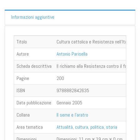
Informazioni aggiuntive
Titolo
Cultura cattolica e Resistenza nell'Italia rep
Autore
Antonio Parisella
Scheda descrittiva
Il richiamo alla Resistenza contro il fascism
Pagine
200
ISBN
9788882842635
Data pubblicazione
Gennaio 2005
Collana
Il seme e l'aratro
Area tematica
Attualità, cultura, politica, storia
Dimensioni
Dimensioni:
11 cm × 19 cm × 0 cm