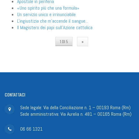
Apostole in periferia
«Uno spirito più che una formula»
Un servizio unico e irrinunciabile
L'ingiustizia che m'accende il sangue...
Il Magistero dei papi sull'Azione cattolica
1 DI 5
»
CONTATTACI
Sede legale: Via della Conciliazione n. 1 – 00193 Roma (Rm)
Sede amministrativa: Via Aurelia n. 481 – 00165 Roma (Rm)
06 66 1321