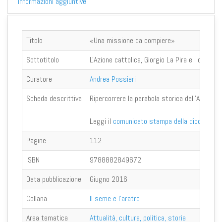
Informazioni aggiuntive
Titolo
«Una missione da compiere»
Sottotitolo
L'Azione cattolica, Giorgio La Pira e i cattolici
Curatore
Andrea Possieri
Scheda descrittiva
Ripercorrere la parabola storica dell’Azione 
Leggi il
comunicato stampa della diocesi di 
Pagine
112
ISBN
9788882849672
Data pubblicazione
Giugno 2016
Collana
Il seme e l'aratro
Area tematica
Attualità, cultura, politica, storia