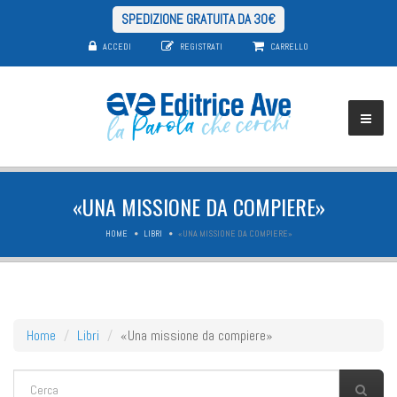
SPEDIZIONE GRATUITA DA 30€
ACCEDI
REGISTRATI
CARRELLO
«UNA MISSIONE DA COMPIERE»
HOME
LIBRI
«UNA MISSIONE DA COMPIERE»
Home
Libri
«Una missione da compiere»
FORM DI RICERCA
Cerca