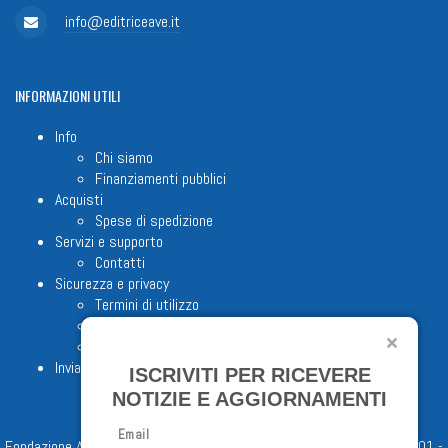
info@editriceave.it
INFORMAZIONI
UTILI
Info
Chi siamo
Finanziamenti pubblici
Acquisti
Spese di spedizione
Servizi e supporto
Contatti
Sicurezza e privacy
Termini di utilizzo
Cookie Policy
Note legali
Invia proposta editoriale
ISCRIVITI PER RICEVERE
NOTIZIE E AGGIORNAMENTI
Email
Fondazione Apostolicam Actuositatem ETS © 2023 - P.I. 05398481001 -