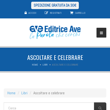
SPEDIZIONE GRATUITA DA 30€
ACCEDI
REGISTRATI
CARRELLO
ASCOLTARE E CELEBRARE
HOME
LIBRI
ASCOLTARE E CELEBRARE
Home
Libri
Ascoltare e celebrare
FORM DI RICERCA
Cerca