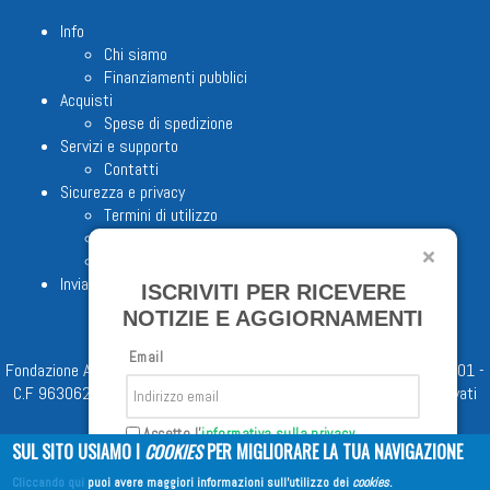
Info
Chi siamo
Finanziamenti pubblici
Acquisti
Spese di spedizione
Servizi e supporto
Contatti
Sicurezza e privacy
Termini di utilizzo
Cookie Policy
Note legali
Invia proposta editoriale
ISCRIVITI PER RICEVERE
NOTIZIE E AGGIORNAMENTI
Email
Fondazione Apostolicam Actuositatem ETS © 2023 - P.I. 05398481001 -
C.F 96306220581 - REA 888781 del 23/02/98 - Tutti i diritti riservati
Accetto l'
informativa sulla privacy
SUL SITO USIAMO I
COOKIES
PER MIGLIORARE LA TUA NAVIGAZIONE
Cliccando qui
puoi avere maggiori informazioni sull'utilizzo dei
cookies
.
Iscriviti