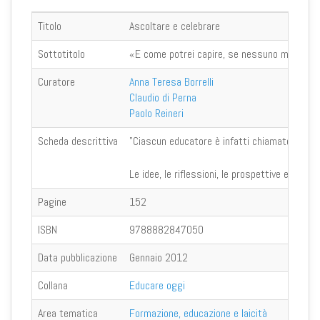
Titolo
Ascoltare e celebrare
Sottotitolo
«E come potrei capire, se nessuno mi guida?
Curatore
Anna Teresa Borrelli
Claudio di Perna
Paolo Reineri
Scheda descrittiva
"Ciascun educatore è infatti chiamato, come Fi
Le idee, le riflessioni, le prospettive e gli s
Pagine
152
ISBN
9788882847050
Data pubblicazione
Gennaio 2012
Collana
Educare oggi
Area tematica
Formazione, educazione e laicità