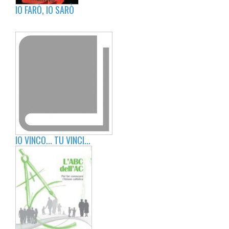
IO FARÒ, IO SARÒ
IO VINCO... TU VINCI...