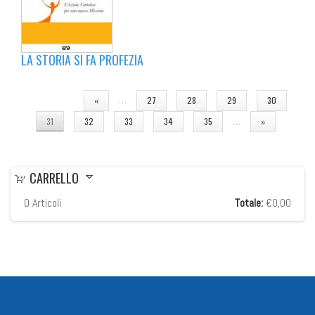
LA STORIA SI FA PROFEZIA
PAGINE
…
«
27
28
29
30
…
31
32
33
34
35
»
CARRELLO
0
Articoli
Totale:
€0,00