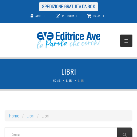
SPEDIZIONE GRATUITA DA 30€
ACCEDI
REGISTRATI
CARRELLO
LIBRI
HOME
LIBRI
LIBRI
Home
Libri
Libri
FORM DI RICERCA
Cerca