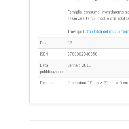
Famiglia, consumo, investimento sono
osservare tempi, modi e stili adottati
Trovi qui
tutti i titoli del moduli form
Pagine
32
ISBN
9788882846350
Data
Gennaio 2011
pubblicazione
Dimensioni
Dimensioni:
15 cm × 21 cm × 0 cm