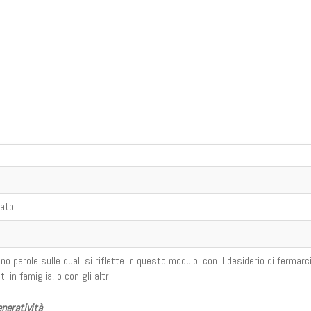
cato
 parole sulle quali si riflette in questo modulo, con il desiderio di fermarc
 in famiglia, o con gli altri.
eneratività