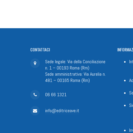
CONTATTACI
INFORMAZ
Sede legale: Via della Conciliazione
In
n. 1 – 00193 Roma (Rm)
Sede amministrativa: Via Aurelia n.
481 – 00165 Roma (Rm)
Ac
Se
06 66 1321
Si
info@editriceave.it
In