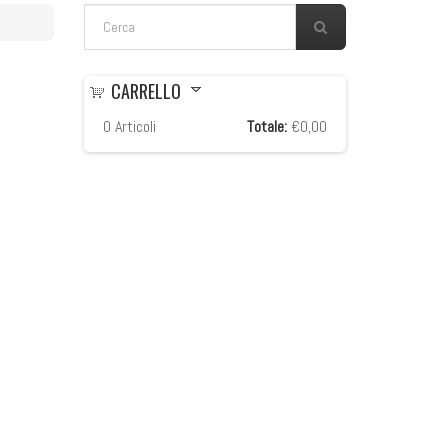
FORM DI RICERCA
Cerca
CARRELLO
0
Articoli
Totale:
€0,00