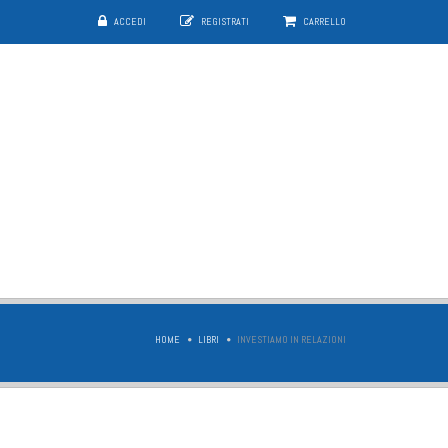
ACCEDI
REGISTRATI
CARRELLO
HOME
LIBRI
INVESTIAMO IN RELAZIONI