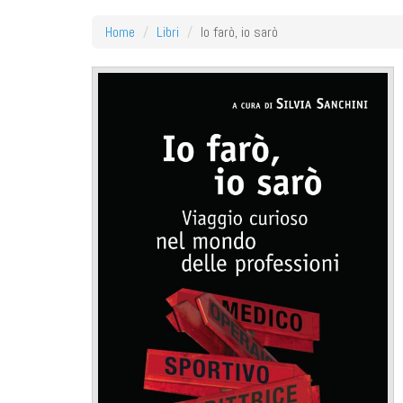
Home
Libri
Io farò, io sarò