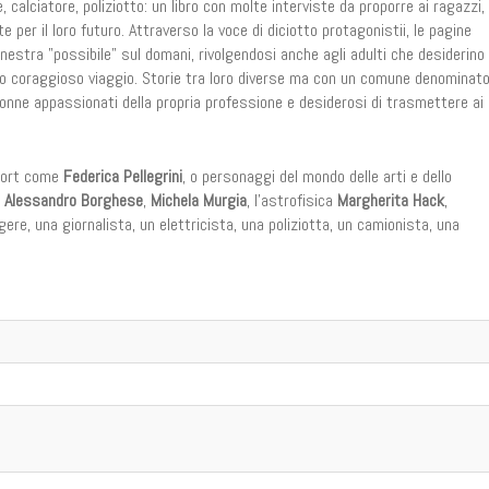
calciatore, poliziotto: un libro con molte interviste da proporre ai ragazzi,
lte per il loro futuro. Attraverso la voce di diciotto protagonistii, le pagine
inestra "possibile" sul domani, rivolgendosi anche agli adulti che desiderino
o coraggioso viaggio. Storie tra loro diverse ma con un comune denominato
nne appassionati della propria professione e desiderosi di trasmettere ai 
sport come
Federica Pellegrini
, o personaggi del mondo delle arti e dello
,
Alessandro Borghese
,
Michela Murgia
, l'astrofisica
Margherita Hack
,
ere, una giornalista, un elettricista, una poliziotta, un camionista, una