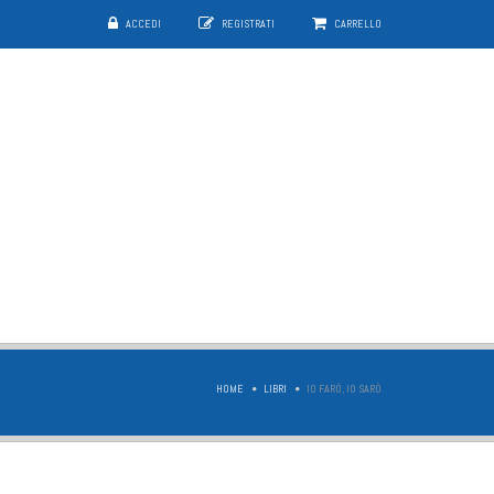
ACCEDI
REGISTRATI
CARRELLO
HOME
LIBRI
IO FARÒ, IO SARÒ