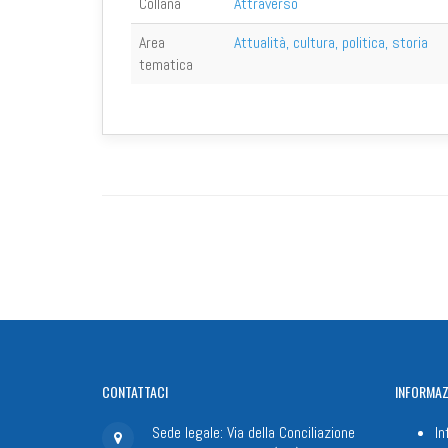
Collana
Attraverso
Area
Attualità, cultura, politica, storia
tematica
CONTATTACI
INFORMAZ
Sede legale: Via della Conciliazione
In