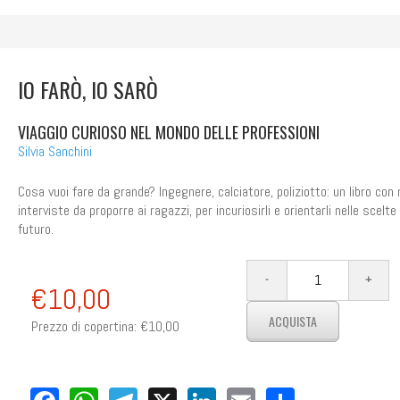
IO FARÒ, IO SARÒ
VIAGGIO CURIOSO NEL MONDO DELLE PROFESSIONI
Silvia Sanchini
Cosa vuoi fare da grande? Ingegnere, calciatore, poliziotto: un libro con
interviste da proporre ai ragazzi, per incuriosirli e orientarli nelle scelte 
futuro.
€10,00
Prezzo di copertina:
€10,00
Facebook
WhatsApp
Telegram
X
LinkedIn
Email
Share