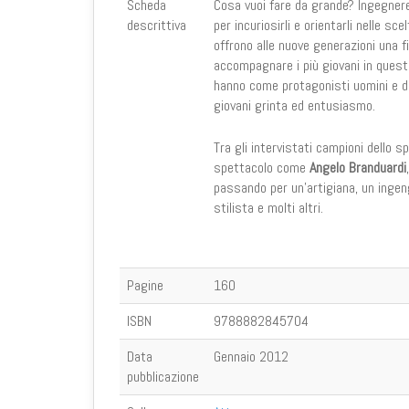
Scheda
Cosa vuoi fare da grande? Ingegnere, 
descrittiva
per incuriosirli e orientarli nelle sce
offrono alle nuove generazioni una f
accompagnare i più giovani in quest
hanno come protagonisti uomini e do
giovani grinta ed entusiasmo.
Tra gli intervistati campioni dello 
spettacolo come
Angelo Branduardi
passando per un'artigiana, un ingeng
stilista e molti altri.
Pagine
160
ISBN
9788882845704
Data
Gennaio 2012
pubblicazione