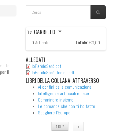
FORM DI RICERCA
Cerca
CARRELLO
0
Articoli
Totale:
€0,00
ALLEGATI
 molte
IoFaròIoSarò.pdf
per il
IoFaròIoSarò_Indice.pdf
LIBRI
DELLA COLLANA: ATTRAVERSO
Ai confini della comunicazione
Intelligenze artificiali e pace
Camminare insieme
Le domande che non ti ho fatto
Scegliere l'Europa
1 DI 7
»