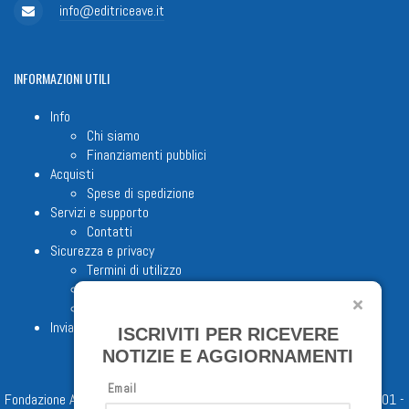
info@editriceave.it
INFORMAZIONI
UTILI
Info
Chi siamo
Finanziamenti pubblici
Acquisti
Spese di spedizione
Servizi e supporto
Contatti
Sicurezza e privacy
Termini di utilizzo
Cookie Policy
Note legali
Invia proposta editoriale
ISCRIVITI PER RICEVERE
NOTIZIE E AGGIORNAMENTI
Email
Fondazione Apostolicam Actuositatem ETS © 2023 - P.I. 05398481001 -