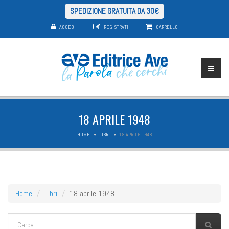
SPEDIZIONE GRATUITA DA 30€
ACCEDI
REGISTRATI
CARRELLO
18 APRILE 1948
HOME
LIBRI
18 APRILE 1948
Home
Libri
18 aprile 1948
FORM DI RICERCA
Cerca