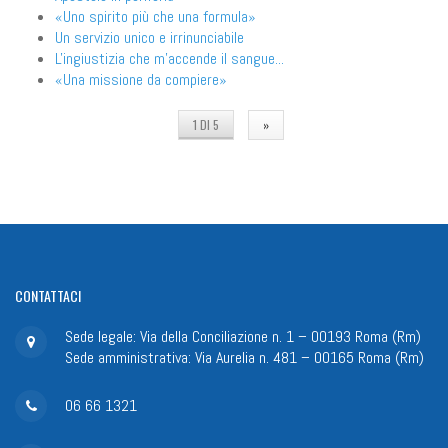
«Uno spirito più che una formula»
Un servizio unico e irrinunciabile
L'ingiustizia che m'accende il sangue...
«Una missione da compiere»
1 DI 5
»
CONTATTACI
Sede legale: Via della Conciliazione n. 1 – 00193 Roma (Rm)
Sede amministrativa: Via Aurelia n. 481 – 00165 Roma (Rm)
06 66 1321