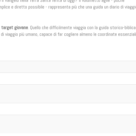
il Vangelo nella Terra Santa ferita di oggi? Il volumetto agile - poche
mplice e diretto possibile - rappresenta più che una guida un diario di viaggi
n
target giovane
. Quello che difficilmente viaggia con la guida storico-biblica
 viaggio più umano, capace di far cogliere almeno le coordinate essenzial