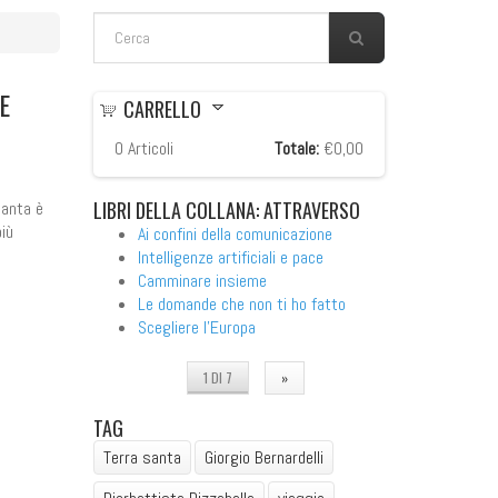
FORM DI RICERCA
Cerca
E
CARRELLO
0
Articoli
Totale:
€0,00
LIBRI
DELLA COLLANA: ATTRAVERSO
Santa è
più
Ai confini della comunicazione
Intelligenze artificiali e pace
Camminare insieme
Le domande che non ti ho fatto
Scegliere l'Europa
1 DI 7
»
TAG
Terra santa
Giorgio Bernardelli