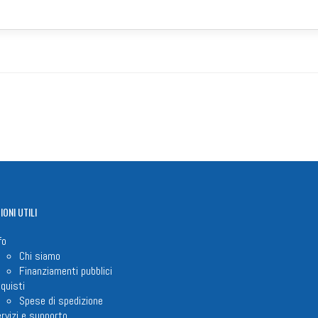
IONI
UTILI
fo
Chi siamo
Finanziamenti pubblici
quisti
Spese di spedizione
rvizi e supporto