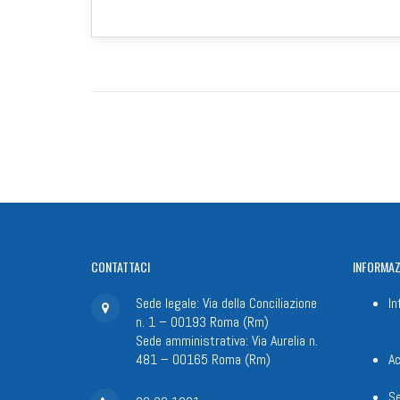
CONTATTACI
INFORMAZ
Sede legale: Via della Conciliazione
In
n. 1 – 00193 Roma (Rm)
Sede amministrativa: Via Aurelia n.
481 – 00165 Roma (Rm)
Ac
Se