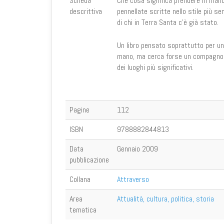
Scheda
Che cosa significa prendere in mano 
descrittiva
pennellate scritte nello stile più se
di chi in Terra Santa c'è già stato.
Un libro pensato soprattutto per u
mano, ma cerca forse un compagno di
dei luoghi più significativi.
Pagine
112
ISBN
9788882844813
Data
Gennaio 2009
pubblicazione
Collana
Attraverso
Area
Attualità, cultura, politica, storia
tematica