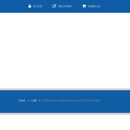
ACCEDI
REGISTRATI
CARRELLO
HOME
LIBRI
TERRA SANTA. VIAGGIO DOVE LA FEDE È GIOVANE