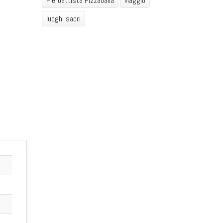
Pierbattista Pizzaballa
viaggio
luoghi sacri