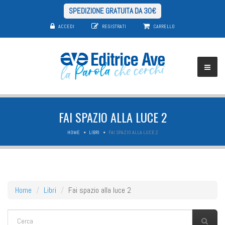
SPEDIZIONE GRATUITA DA 30€
ACCEDI
REGISTRATI
CARRELLO
FAI SPAZIO ALLA LUCE 2
HOME
LIBRI
FAI SPAZIO ALLA LUCE 2
Home
Libri
Fai spazio alla luce 2
FORM DI RICERCA
Cerca