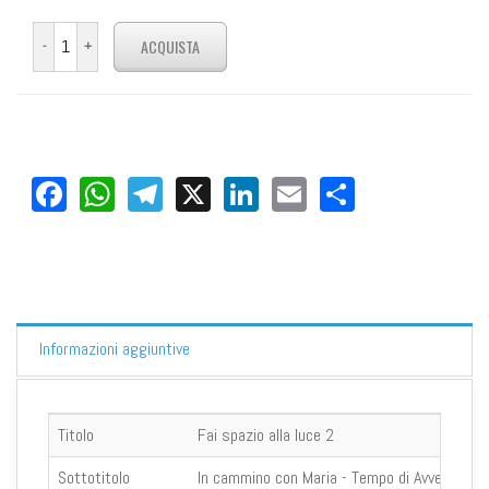
Facebook
WhatsApp
Telegram
X
LinkedIn
Email
Share
Informazioni aggiuntive
Titolo
Fai spazio alla luce 2
Sottotitolo
In cammino con Maria - Tempo di Avvento e 