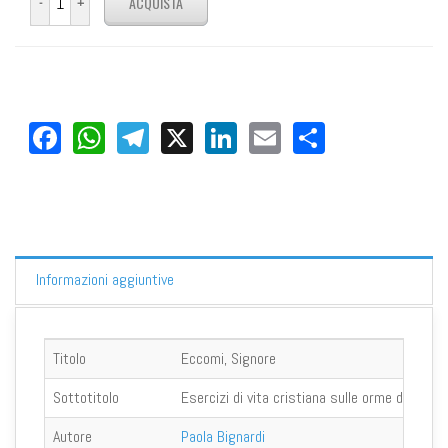
Facebook
WhatsApp
Telegram
X
LinkedIn
Email
Share
Informazioni aggiuntive
Titolo
Eccomi, Signore
Sottotitolo
Esercizi di vita cristiana sulle orme di Maria
Autore
Paola Bignardi