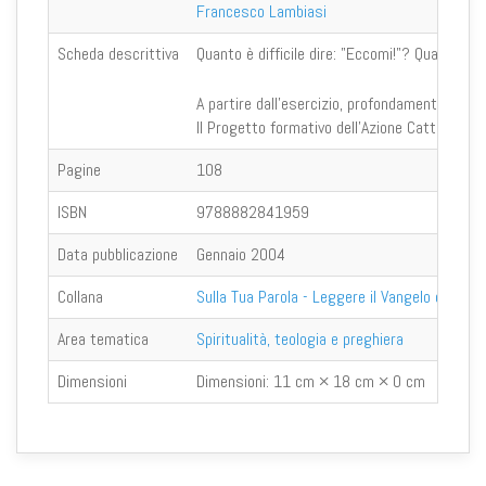
Francesco Lambiasi
Scheda descrittiva
Quanto è difficile dire: "Eccomi!"? Quanta fa
A partire dall’esercizio, profondamente laical
Il Progetto formativo dell’Azione Cattolica r
Pagine
108
ISBN
9788882841959
Data pubblicazione
Gennaio 2004
Collana
Sulla Tua Parola - Leggere il Vangelo oggi
Area tematica
Spiritualità, teologia e preghiera
Dimensioni
Dimensioni:
11 cm × 18 cm × 0 cm