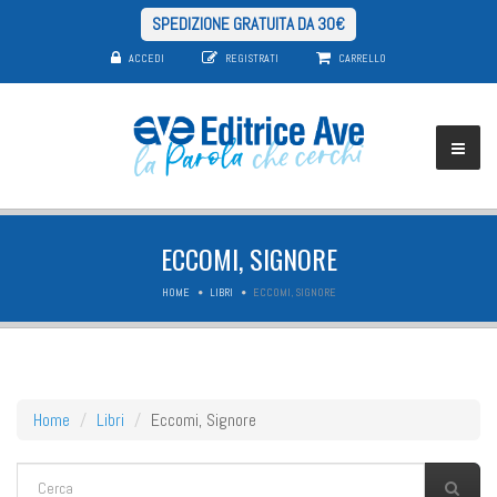
SPEDIZIONE GRATUITA DA 30€
ACCEDI
REGISTRATI
CARRELLO
ECCOMI, SIGNORE
HOME
LIBRI
ECCOMI, SIGNORE
Home
Libri
Eccomi, Signore
FORM DI RICERCA
Cerca