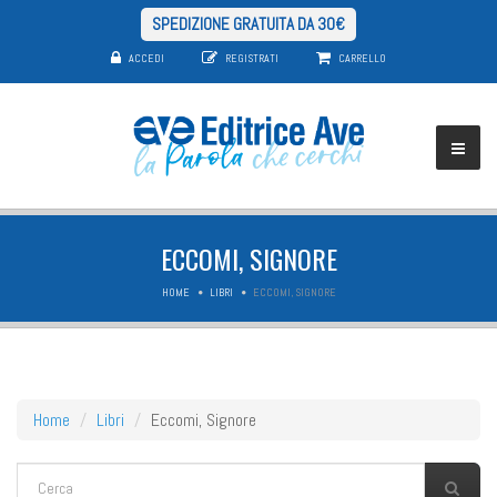
SPEDIZIONE GRATUITA DA 30€
ACCEDI
REGISTRATI
CARRELLO
ECCOMI, SIGNORE
HOME
LIBRI
ECCOMI, SIGNORE
Home
Libri
Eccomi, Signore
FORM DI RICERCA
Cerca