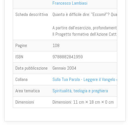
Francesco Lambiasi
Scheda descrittiva
Quanto è difficile dire: "Eccomi!"? Quanta fa
A partire dall’esercizio, profondamente laical
Il Progetto formativo dell’Azione Cattolica r
Pagine
108
ISBN
9788882841959
Data pubblicazione
Gennaio 2004
Collana
Sulla Tua Parola - Leggere il Vangelo oggi
Area tematica
Spiritualità, teologia e preghiera
Dimensioni
Dimensioni:
11 cm × 18 cm × 0 cm