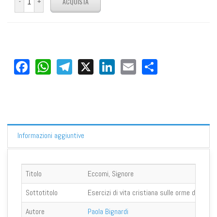
Facebook
WhatsApp
Telegram
X
LinkedIn
Email
Share
Informazioni aggiuntive
Titolo
Eccomi, Signore
Sottotitolo
Esercizi di vita cristiana sulle orme di Maria
Autore
Paola Bignardi