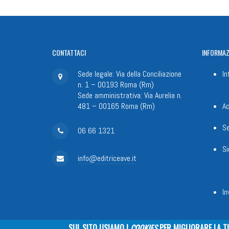
CONTATTACI
INFORMAZ
Sede legale: Via della Conciliazione
In
n. 1 – 00193 Roma (Rm)
Sede amministrativa: Via Aurelia n.
481 – 00165 Roma (Rm)
Ac
Se
06 66 1321
Si
info@editriceave.it
In
SUL SITO USIAMO I
COOKIES
PER MIGLIORARE LA T