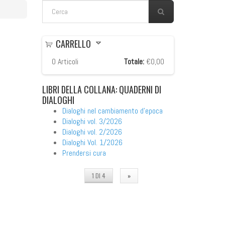
FORM DI RICERCA
Cerca
CARRELLO
0
Articoli
Totale:
€0,00
LIBRI
DELLA COLLANA: QUADERNI DI
DIALOGHI
Dialoghi nel cambiamento d'epoca
Dialoghi vol. 3/2026
Dialoghi vol. 2/2026
Dialoghi Vol. 1/2026
Prendersi cura
1 DI 4
»