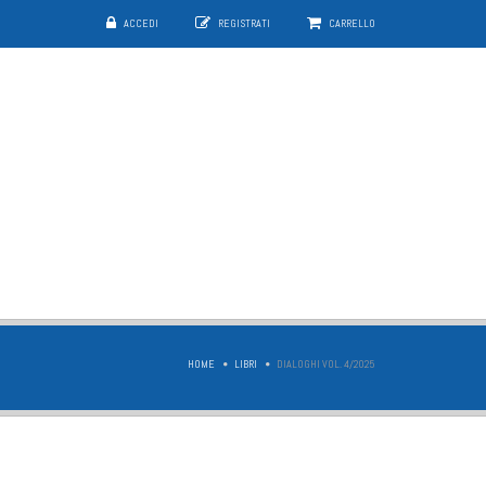
ACCEDI
REGISTRATI
CARRELLO
HOME
LIBRI
DIALOGHI VOL. 4/2025