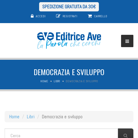
SPEDIZIONE GRATUITA DA 30€
ACCEDI
REGISTRATI
CARRELLO
DEMOCRAZIA E SVILUPPO
HOME
LIBRI
DEMOCRAZIA E SVILUPPO
Home
Libri
Democrazia e sviluppo
FORM DI RICERCA
Cerca