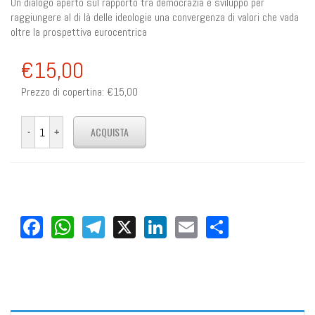
Un dialogo aperto sul rapporto tra democrazia e sviluppo per
raggiungere al di là delle ideologie una convergenza di valori che vada
oltre la prospettiva eurocentrica
€15,00
Prezzo di copertina:
€15,00
Facebook
WhatsApp
Telegram
X
LinkedIn
Email
Share