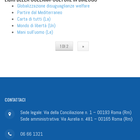
Globalizzazione disuguaglianze welfare
Partire dal Mediterraneo
Carta di tutti (La)
Mondo di libertà (Un)
Mani sull'uomo (Le)
1 DI 2
»
CONTATTACI
Sede legale: Via della Conciliazione n. 1 – 00193 Roma (Rm)
Sede amministrativa: Via Aurelia n. 481 – 00165 Roma (Rm)
06 66 1321