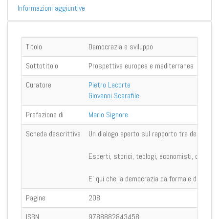
Informazioni aggiuntive
Titolo
Democrazia e sviluppo
Sottotitolo
Prospettiva europea e mediterranea
Curatore
Pietro Lacorte
Giovanni Scarafile
Prefazione di
Mario Signore
Scheda descrittiva
Un dialogo aperto sul rapporto tra democrazia 
Esperti, storici, teologi, economisti, costitu
E' qui che la democrazia da formale diventa 
Pagine
208
ISBN
9788882843458