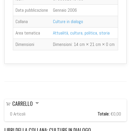
Data pubblicazione
Gennaio 2006
Collana
Culture in dialogo
Area tematica
Attualità, cultura, politica, storia
Dimensioni
Dimensioni:
14 cm × 21 cm × 0 cm
CARRELLO
0
Articoli
Totale:
€0,00
LIBRI
DELLA COLLANA: CULTURE IN DIALOGO