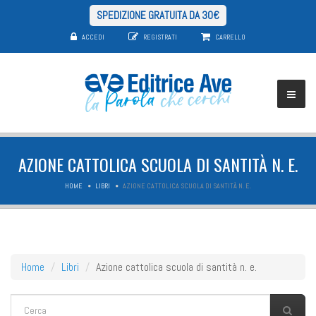
SPEDIZIONE GRATUITA DA 30€
ACCEDI
REGISTRATI
CARRELLO
AZIONE CATTOLICA SCUOLA DI SANTITÀ N. E.
HOME
LIBRI
AZIONE CATTOLICA SCUOLA DI SANTITÀ N. E.
Home
Libri
Azione cattolica scuola di santità n. e.
FORM DI RICERCA
Cerca