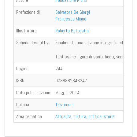
Autore
Fondazione Pio XI
Prefazione di
Salvatore De Giorgi
Francesco Miano
Illustratore
Roberto Battestini
Scheda descrittiva
Finalmente una edizione integrata ed aggiornat
Tantissime figure di santi, beati, venerabili
Pagine
244
ISBN
9788882848347
Data pubblicazione
Maggio 2014
Collana
Testimoni
Area tematica
Attualità, cultura, politica, storia