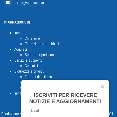
info@editriceave.it
INFORMAZIONI
UTILI
Info
Chi siamo
Finanziamenti pubblici
Acquisti
Spese di spedizione
Servizi e supporto
Contatti
Sicurezza e privacy
Termini di utilizzo
Cookie Policy
Note legali
Invia proposta editoriale
ISCRIVITI PER RICEVERE
NOTIZIE E AGGIORNAMENTI
Email
Fondazione Apostolicam Actuositatem ETS © 2023 - P.I. 05398481001 -