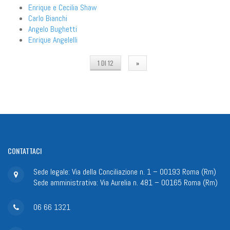
Enrique e Cecilia Shaw
Carlo Bianchi
Angelo Bughetti
Enrique Angelelli
1 DI 12
»
CONTATTACI
Sede legale: Via della Conciliazione n. 1 – 00193 Roma (Rm)
Sede amministrativa: Via Aurelia n. 481 – 00165 Roma (Rm)
06 66 1321