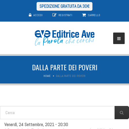
SPEDIZIONE GRATUITA DA 30€
ACCEDI
REGISTRATI
CARRELLO
DALLA PARTE DEI POVERI
HOME
DALLA PARTE DEI POVERI
FORM DI RICERCA
Cerca
Venerdì, 24 Settembre, 2021 - 20:30