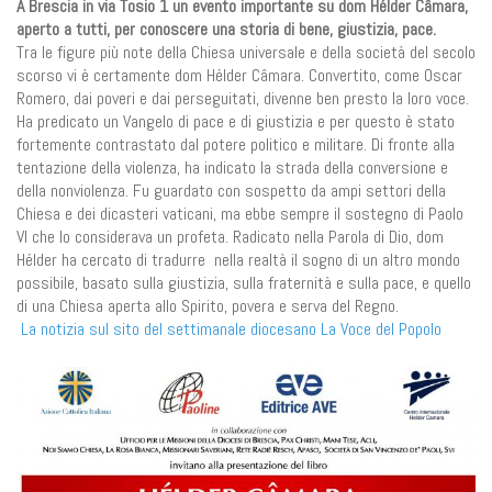
A Brescia in via Tosio 1 un evento importante su dom Hélder Câmara,
aperto a tutti, per conoscere una storia di bene, giustizia, pace.
Tra le figure più note della Chiesa universale e della società del secolo
scorso vi è certamente dom Hélder Câmara. Convertito, come Oscar
Romero, dai poveri e dai perseguitati, divenne ben presto la loro voce.
Ha predicato un Vangelo di pace e di giustizia e per questo è stato
fortemente contrastato dal potere politico e militare. Di fronte alla
tentazione della violenza, ha indicato la strada della conversione e
della nonviolenza. Fu guardato con sospetto da ampi settori della
Chiesa e dei dicasteri vaticani, ma ebbe sempre il sostegno di Paolo
VI che lo considerava un profeta. Radicato nella Parola di Dio, dom
Hélder ha cercato di tradurre nella realtà il sogno di un altro mondo
possibile, basato sulla giustizia, sulla fraternità e sulla pace, e quello
di una Chiesa aperta allo Spirito, povera e serva del Regno.
La notizia sul sito del settimanale diocesano La Voce del Popolo