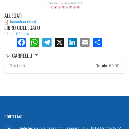
ALLEGATI
locandina evento
LIBRO COLLEGATO
Hélder Câmara
Facebook
WhatsApp
Telegram
X
LinkedIn
Email
Share
CARRELLO
0
Articoli
Totale:
€0,00
CONTATTACI
Sede legale: Via della Conciliazione n. 1 – 00193 Roma (Rm)