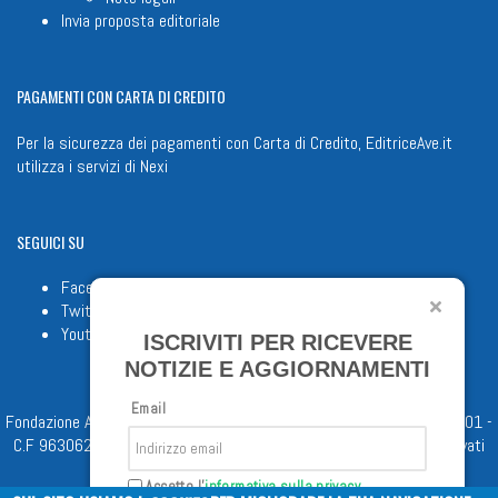
Invia proposta editoriale
PAGAMENTI
CON CARTA DI CREDITO
Per la sicurezza dei pagamenti con Carta di Credito, EditriceAve.it
utilizza i servizi di
Nexi
SEGUICI
SU
Facebook
Twitter
Youtube
ISCRIVITI PER RICEVERE
NOTIZIE E AGGIORNAMENTI
Email
Fondazione Apostolicam Actuositatem ETS © 2023 - P.I. 05398481001 -
C.F 96306220581 - REA 888781 del 23/02/98 - Tutti i diritti riservati
Accetto l'
informativa sulla privacy