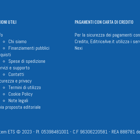
IONI
UTILI
PAGAMENTI
CON CARTA DI CREDITO
fo
Per la sicurezza dei pagamenti con
Chi siamo
Credito, EditriceAve.it utilizza i serv
Finanziamenti pubblici
Nexi
quisti
Spese di spedizione
rvizi e supporto
Contatti
curezza e privacy
Termini di utilizzo
Cookie Policy
Note legali
via proposta editoriale
em ETS © 2023 - P.I. 05398481001 - C.F 96306220581 - REA 888781 del 23