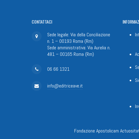
CONTATTACI
INFORMAZ
Sede legale: Via della Conciliazione
In
n. 1 – 00193 Roma (Rm)
Sede amministrativa: Via Aurelia n.
481 – 00165 Roma (Rm)
Ac
Se
06 66 1321
Si
info@editriceave.it
In
Fondazione Apostolicam Actuositat