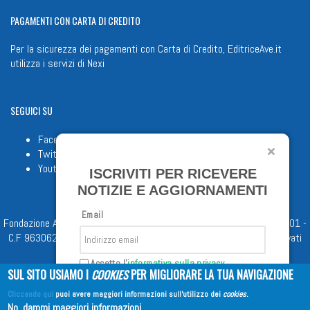
PAGAMENTI
CON CARTA DI CREDITO
Per la sicurezza dei pagamenti con Carta di Credito, EditriceAve.it
utilizza i servizi di
Nexi
SEGUICI
SU
Facebook
Twitter
Youtube
ISCRIVITI PER RICEVERE
NOTIZIE E AGGIORNAMENTI
Email
Fondazione Apostolicam Actuositatem ETS © 2023 - P.I. 05398481001 -
C.F 96306220581 - REA 888781 del 23/02/98 - Tutti i diritti riservati
Accetto l'
informativa sulla privacy
SUL SITO USIAMO I
COOKIES
PER MIGLIORARE LA TUA NAVIGAZIONE
Cliccando qui
puoi avere maggiori informazioni sull'utilizzo dei
cookies
.
Iscriviti
No, dammi maggiori informazioni