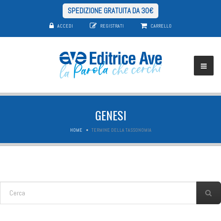
SPEDIZIONE GRATUITA DA 30€
ACCEDI
REGISTRATI
CARRELLO
GENESI
HOME
TERMINE DELLA TASSONOMIA
FORM DI RICERCA
Cerca