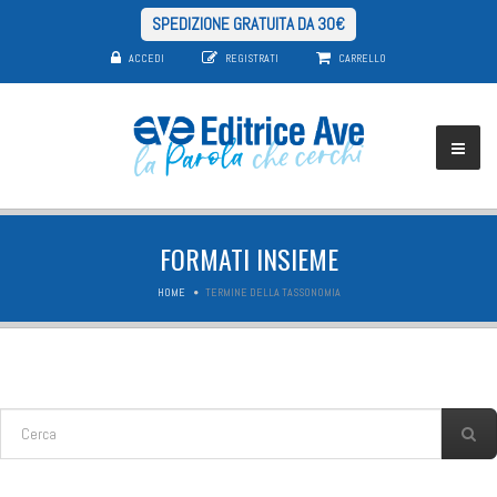
SPEDIZIONE GRATUITA DA 30€
ACCEDI
REGISTRATI
CARRELLO
FORMATI INSIEME
HOME
TERMINE DELLA TASSONOMIA
FORM DI RICERCA
Cerca