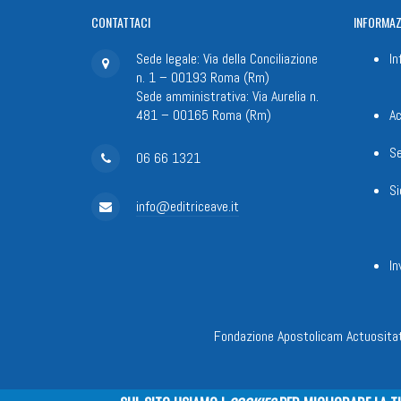
CONTATTACI
INFORMAZ
Sede legale: Via della Conciliazione
In
n. 1 – 00193 Roma (Rm)
Sede amministrativa: Via Aurelia n.
481 – 00165 Roma (Rm)
Ac
Se
06 66 1321
Si
info@editriceave.it
In
Fondazione Apostolicam Actuositat