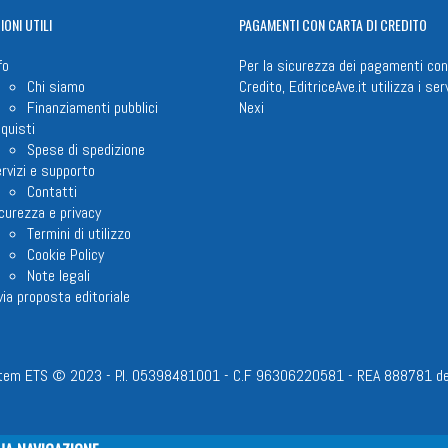
IONI
UTILI
PAGAMENTI
CON CARTA DI CREDITO
fo
Per la sicurezza dei pagamenti con
Chi siamo
Credito, EditriceAve.it utilizza i serv
Finanziamenti pubblici
Nexi
quisti
Spese di spedizione
rvizi e supporto
Contatti
curezza e privacy
Termini di utilizzo
Cookie Policy
Note legali
via proposta editoriale
em ETS © 2023 - P.I. 05398481001 - C.F 96306220581 - REA 888781 del 23